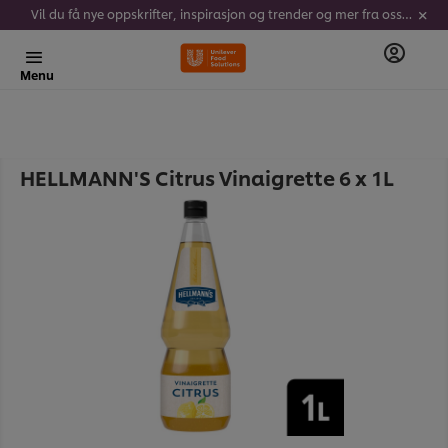
Vil du få nye oppskrifter, inspirasjon og trender og mer fra oss? Meld deg på vårt nyhetsbrev her!
Menu
HELLMANN'S Citrus Vinaigrette 6 x 1L