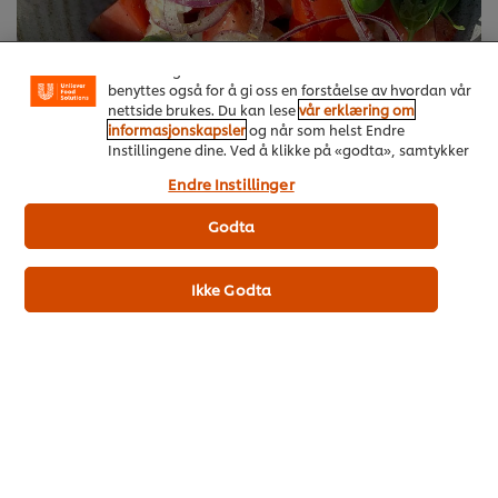
hos oss. Informasjonskapsler muliggjør noen
funksjoner som å dele på sosiale plattformer
(Facebook, Instagram osv.), og for å skreddersy
innhold og annonser i henhold til dine interesser. De
benyttes også for å gi oss en forståelse av hvordan vår
nettside brukes. Du kan lese
vår erklæring om
Les mer om Våre sommermenyer!
informasjonskapsler
og når som helst Endre
Instillingene dine. Ved å klikke på «godta», samtykker
du til anvendelsen av informasjonskapsler.
Endre Instillinger
Godta
Ikke Godta
HOSPITALITY & FOOD-SERVICE
MARKETING
Drive orders and exceed diner expectations with these