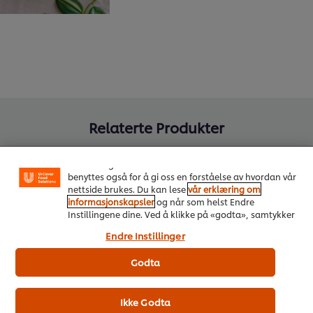
Vi bruker informasjonskapsler, og lignende teknikker,
på vårt nettsted slik at vi kan forbedre din opplevelse
Relaterte Produkter
hos oss. Informasjonskapsler muliggjør noen
funksjoner som å dele på sosiale plattformer
(Facebook, Instagram osv.), og for å skreddersy
innhold og annonser i henhold til dine interesser. De
benyttes også for å gi oss en forståelse av hvordan vår
HELLMANN'S Professional
Knor
nettside brukes. Du kan lese
vår erklæring om
Majones 50%, 1 x 5 L
Krydd
informasjonskapsler
og når som helst Endre
Instillingene dine. Ved å klikke på «godta», samtykker
last ned
du til anvendelsen av informasjonskapsler.
Endre Instillinger
Godta
Ikke Godta