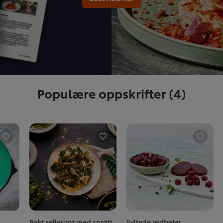
Populære oppskrifter
(4)
Bakt sellerirot med sprøtt
Syltede rødbeter