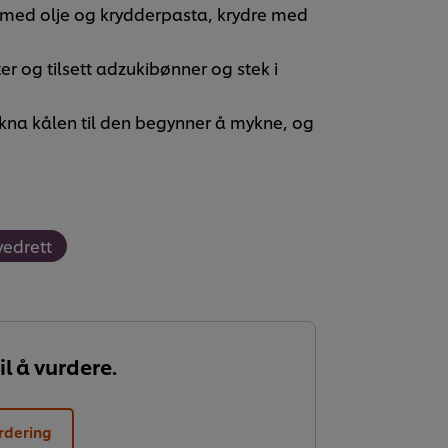
 med olje og krydderpasta, krydre med
er og tilsett adzukibønner og stek i
 kna kålen til den begynner å mykne, og
edrett
il å vurdere.
rdering