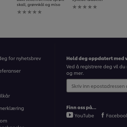
Ingen
skall, grønnkål og miso
Ingen
vurderinger
vurderinger
sendt
sendt
inn
inn
for
for
denne
denne
recipe
recipe
deg for nyhetsbrev
Hold deg oppdatert med v
Ved å registrere deg vil du
eferanser
og mer.
Skriv inn epostadressen
ilkår
Finn oss på…
nerklæring
YouTube
Faceboo
 om