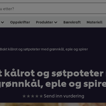
u etter?
Oppskrifter
Produkter
Bærekraft
Materiell
Bakt kålrot og søtpoteter med grønnkål, eple og spirer
 kålrot og søtpotete
rønnkål, eple og spir
Ingen
Send inn vurdering
vurderinger