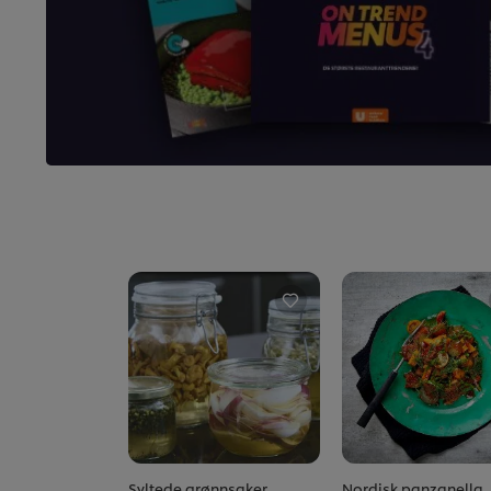
Syltede grønnsaker
Nordisk panzanella