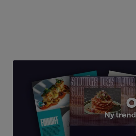
O
Ny trend