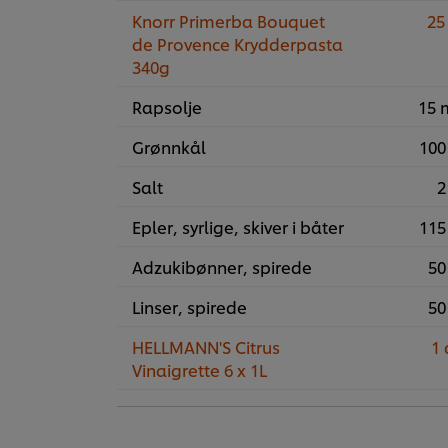
Knorr Primerba Bouquet
25
de Provence Krydderpasta
340g
Rapsolje
15 
Grønnkål
100
Salt
2
Epler, syrlige, skiver i båter
115
Adzukibønner, spirede
50
Linser, spirede
50
HELLMANN'S Citrus
1 
Vinaigrette 6 x 1L