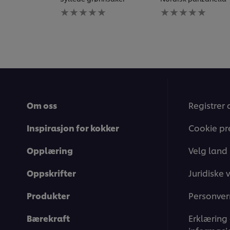
Ingen
Ingen
vurderinger
vurderinger
sendt
sendt
inn
inn
for
for
denne
denne
recipe
recipe
Om oss
Registrer 
Inspirasjon for kokker
Cookie pr
Opplæring
Velg land
Oppskrifter
Juridiske v
Produkter
Personver
Bærekraft
Erklæring