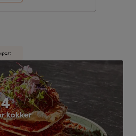
Epost
 4
or kokker