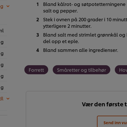
Bland kålrot- og søtpotetterningene
 g
salt og pepper.
Stek i ovnen på 200 grader i 10 minutt
ytterligere 2 minutter.
ml
Bland salt med strimlet grønnkål og
del opp et eple.
 g
Bland sammen alle ingredienser.
 g
 g
Forrett
Småretter og tilbehør
Hov
 g
 g
dl
Vær den første t
Send inn vu