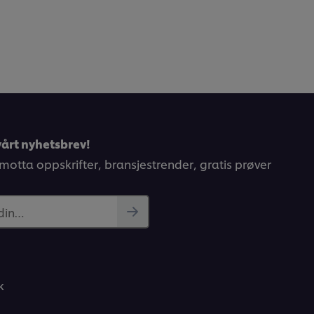
årt nyhetsbrev!
 motta oppskrifter, bransjestrender, gratis prøver
 din…
k