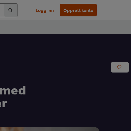
Logg inn
Opprett konto
r med
er