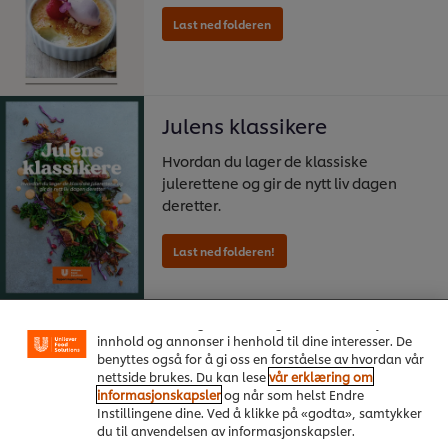
Julens klassikere
Hvordan du lager de klassiske
julerettene og gir de nytt liv dagen
deretter.
Vi bruker informasjonskapsler, og lignende teknikker,
på vårt nettsted slik at vi kan forbedre din opplevelse
hos oss. Informasjonskapsler muliggjør noen
funksjoner som å dele på sosiale plattformer
(Facebook, Instagram osv.), og for å skreddersy
Cafékonsept
innhold og annonser i henhold til dine interesser. De
benyttes også for å gi oss en forståelse av hvordan vår
nettside brukes. Du kan lese
vår erklæring om
informasjonskapsler
og når som helst Endre
Instillingene dine. Ved å klikke på «godta», samtykker
du til anvendelsen av informasjonskapsler.