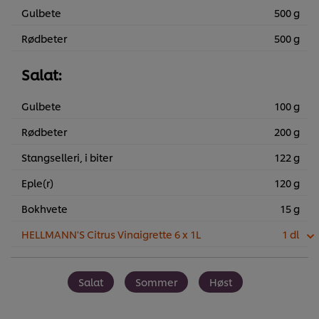
Gulbete
500 g
Rødbeter
500 g
Salat:
Gulbete
100 g
Rødbeter
200 g
Stangselleri, i biter
122 g
Eple(r)
120 g
Bokhvete
15 g
HELLMANN'S Citrus Vinaigrette 6 x 1L
1 dl
Salat
Sommer
Høst