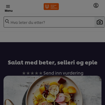
Menu
Hva leter du etter?
Salat med beter, selleri og eple
Ingen
Send inn vurdering
vurderinger
sendt
inn
for
denne