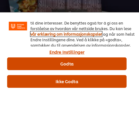
på vårt nettsted slik at vi kan forbedre din opplevelse
hos oss. Informasjonskapsler muliggjør noen funksjoner
som å dele på sosiale plattformer (Facebook, Instagram
osv.), og for å skreddersy innhold og annonser i henhold
til dine interesser. De benyttes også for å gi oss en
On Trend Menus Vol. 4
forståelse av hvordan vår nettside brukes. Du kan lese
vår erklæring om informasjonskapsler
og når som helst
Ny trendrapport for 2026 utviklet av kokker for kokker
Endre Instillingene dine. Ved å klikke på «godta»,
samtykker du til anvendelsen av informasjonskapsler.
Endre Instillinger
Last ned her
Godta
Ikke Godta
Populære oppskrifter
(4)