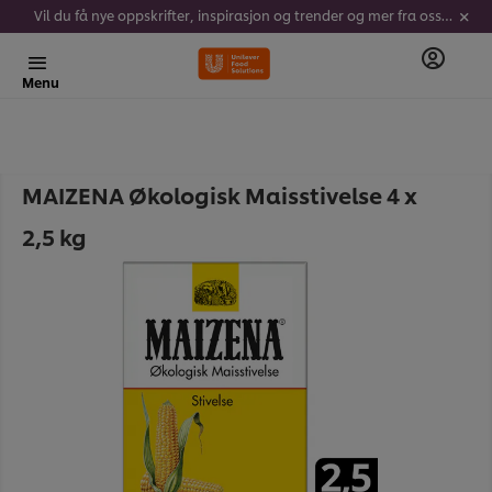
Vil du få nye oppskrifter, inspirasjon og trender og mer fra oss? Meld deg på vårt nyhetsbrev her!
Menu
MAIZENA Økologisk Maisstivelse 4 x
2,5 kg