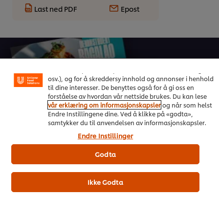
Last ned PDF
Epost
Vi bruker informasjonskapsler, og lignende teknikker,
på vårt nettsted slik at vi kan forbedre din opplevelse
hos oss. Informasjonskapsler muliggjør noen funksjoner
som å dele på sosiale plattformer (Facebook, Instagram
osv.), og for å skreddersy innhold og annonser i henhold
til dine interesser. De benyttes også for å gi oss en
forståelse av hvordan vår nettside brukes. Du kan lese
On Trend Menus Vol. 4
vår erklæring om informasjonskapsler
og når som helst
Endre Instillingene dine. Ved å klikke på «godta»,
samtykker du til anvendelsen av informasjonskapsler.
Ny trendrapport for 2026 utviklet av kokker for kokker
Endre Instillinger
Last ned her
Godta
Ikke Godta