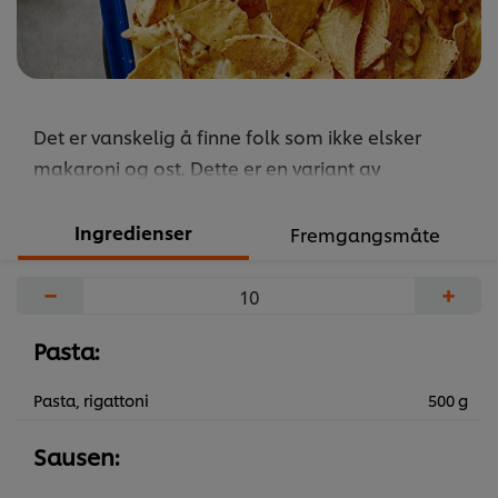
Det er vanskelig å finne folk som ikke elsker
makaroni og ost. Dette er en variant av
grunnoppskriften, med ekstra smak av jalapeno.
...
Ingredienser
Fremgangsmåte
−
+
Pasta:
Pasta, rigattoni
500 g
Sausen: