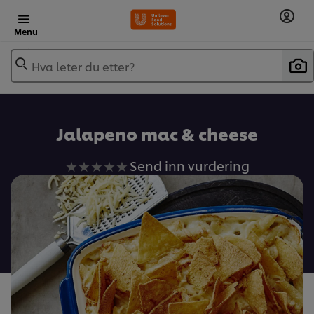
Menu
Hva leter du etter?
Jalapeno mac & cheese
Ingen
Send inn vurdering
vurderinger
sendt
inn
for
denne
recipe