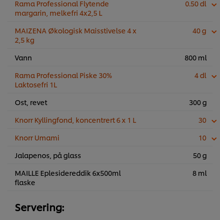
Rama Professional Flytende
0.50 dl
margarin, melkefri 4x2,5 L
MAIZENA Økologisk Maisstivelse 4 x
40 g
2,5 kg
Vann
800 ml
Rama Professional Piske 30%
4 dl
Laktosefri 1L
Ost, revet
300 g
Knorr Kyllingfond, koncentrert 6 x 1 L
30
Knorr Umami
10
Jalapenos, på glass
50 g
MAILLE Eplesidereddik 6x500ml
8 ml
flaske
Servering: