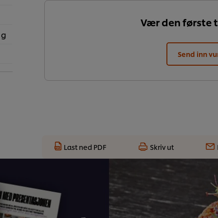
Vær den første t
 g
Send inn vu
Last ned PDF
Skriv ut