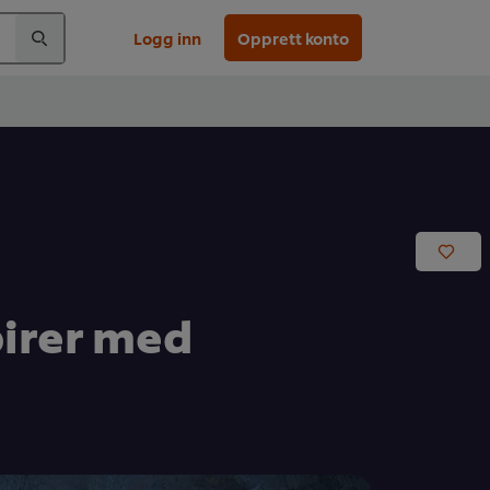
Logg inn
Opprett konto
irer med