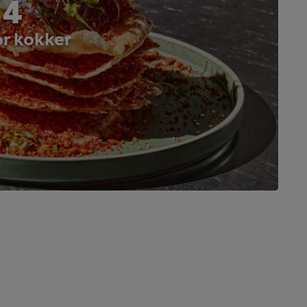
 4
or kokker