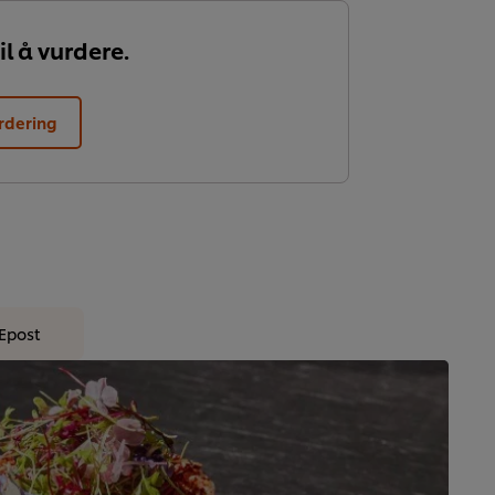
il å vurdere.
rdering
Epost