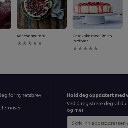
Käsesahnetorte
Ostekake med lime &
Ingen
jordbær
vurderinger
Ingen
sendt
vurderinger
inn
sendt
for
inn
denne
for
recipe
denne
recipe
deg for nyhetsbrev
Hold deg oppdatert med v
Ved å registrere deg vil du
eferanser
og mer.
Skriv inn epostadressen