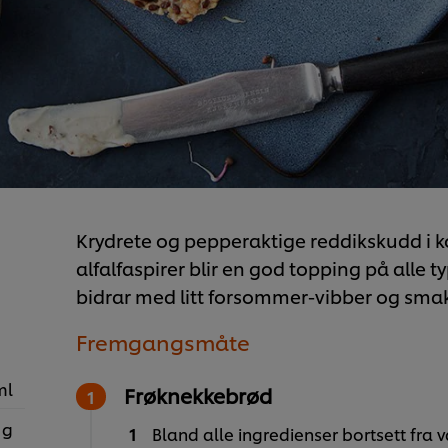
Krydrete og pepperaktige reddikskudd i
alfalfaspirer blir en god topping på alle 
bidrar med litt forsommer-vibber og smak
Fremgangsmåte
ml
Frøknekkebrød
 g
Bland alle ingredienser bortsett fra v