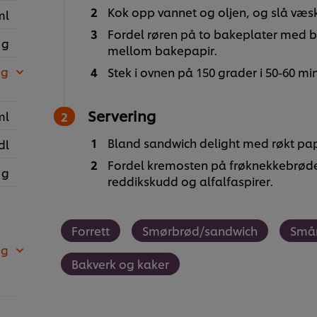
Kok opp vannet og oljen, og slå væsk
ml
Fordel røren på to bakeplater med b
 g
mellom bakepapir.
 g
Stek i ovnen på 150 grader i 50-60 min
Servering
ml
Bland sandwich delight med røkt pap
dl
Fordel kremosten på frøknekkebrød
 g
reddikskudd og alfalfaspirer.
Forrett
Smørbrød/sandwich
Smår
 g
Bakverk og kaker