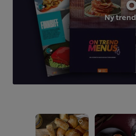
O
Ny trend