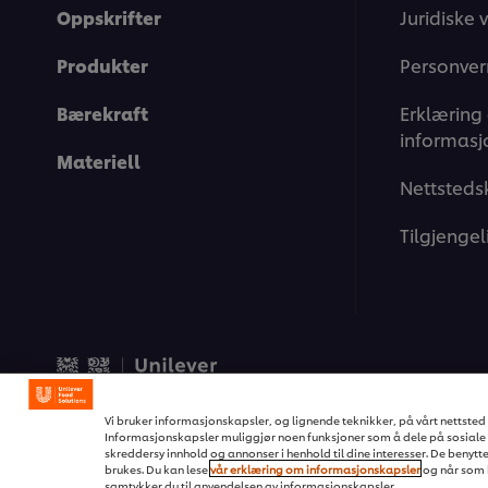
Oppskrifter
Juridiske v
Produkter
Personver
Bærekraft
Erklæring
informasj
Materiell
Nettsteds
Tilgjengel
© 2026 Unilever Food Soluti
Vi bruker informasjonskapsler, og lignende teknikker, på vårt nettsted s
Informasjonskapsler muliggjør noen funksjoner som å dele på sosiale 
skreddersy innhold og annonser i henhold til dine interesser. De benytte
brukes. Du kan lese
vår erklæring om informasjonskapsler
og når som h
samtykker du til anvendelsen av informasjonskapsler.