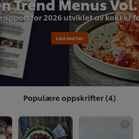
n Trend Menus Vol.
rapport for 2026 utviklet av kokker f
Last ned her
Populære oppskrifter
(4)