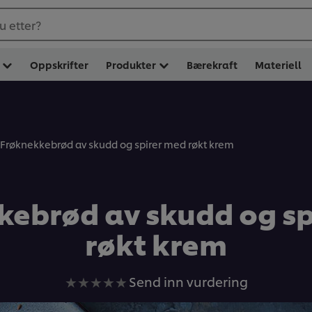
u etter?
Oppskrifter
Produkter
Bærekraft
Materiell
Frøknekkebrød av skudd og spirer med røkt krem
kebrød av skudd og sp
røkt krem
Ingen
Send inn vurdering
vurderinger