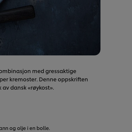
 kombinasjon med gressaktige
typer kremoster. Denne oppskriften
 av dansk «røykost».
ann og olje i en bolle.