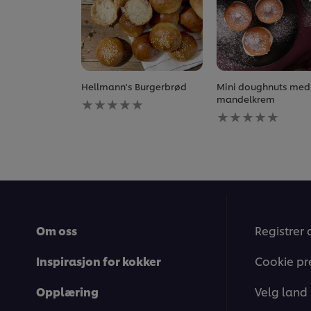
Hellmann's Burgerbrød
Mini doughnuts med
Ingen
mandelkrem
vurderinger
Ingen
sendt
vurderinger
inn
sendt
for
inn
denne
for
recipe
denne
recipe
Om oss
Registrer 
Inspirasjon for kokker
Cookie pr
Opplæring
Velg land