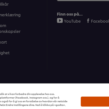
ilkår
Finn oss på…
nerklæring
YouTube
Faceboo
 om
onskapsler
kart
ighet
ons | Alle rettigheter reservert
lik at vi kan forbedre din opplevelse hos oss.
plattformer (Facebook, Instagram osv.), og for å
s også for å gi oss en forståelse av hvordan vår nettside
elst Endre Instillingene dine. Ved å klikke på «godta»,