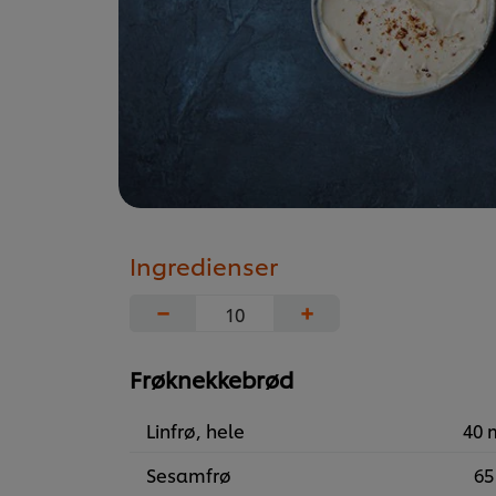
Ingredienser
−
+
Frøknekkebrød
Linfrø, hele
40 
Sesamfrø
65