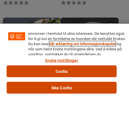
Ingen
Ingen
vurderinger
vurderinger
Vi bruker informasjonskapsler, og lignende teknikker,
sendt
sendt
på vårt nettsted slik at vi kan forbedre din opplevelse
inn
inn
hos oss. Informasjonskapsler muliggjør noen funksjoner
for
for
som å dele på sosiale plattformer (Facebook,
denne
denne
Instagram osv.), og for å skreddersy innhold og
recipe
recipe
annonser i henhold til dine interesser. De benyttes også
for å gi oss en forståelse av hvordan vår nettside brukes.
Du kan lese
vår erklæring om informasjonskapsler
og
når som helst Endre Instillingene dine. Ved å klikke på
«godta», samtykker du til anvendelsen av
informasjonskapsler.
Endre Instillinger
Karamellisert blomkål
Deconstructed Bacalao
Godta
Vinter
Cauliflower
Vinter
Main Dish
Ingen
Ingen
vurderinger
vurderinger
Ikke Godta
sendt
sendt
inn
inn
for
for
denne
denne
recipe
recipe