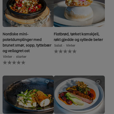
recipe
Nordiske mini-
Flatbrød, tørket kamskjell,
potetdumplinger med
røkt gjedde og syltede beter
brunet smør, sopp, tyttebær
Salat
Vinter
Ingen
og vellagret ost
vurderinger
Vinter
starter
sendt
Ingen
inn
vurderinger
for
sendt
denne
inn
recipe
for
denne
recipe