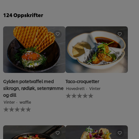
124
Oppskrifter
Gylden potetvaffel med
Taco-croquetter
sikrogn, rødløk, seterrømme
Hovedrett
Vinter
Ingen
og dill
vurderinger
Vinter
waffle
sendt
Ingen
inn
vurderinger
for
sendt
denne
inn
recipe
for
denne