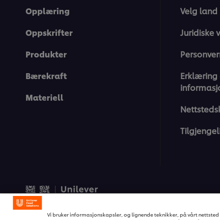
Opplæring
Velg land
Oppskrifter
Juridiske v
Produkter
Personver
Bærekraft
Erklæring
informasj
Materiell
Nettsteds
Tilgjengel
© 2026 Unilever Food Soluti
Vi bruker informasjonskapsler, og lignende teknikker, på vårt nettsted s