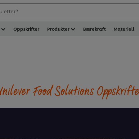
u etter?
Oppskrifter
Produkter
Bærekraft
Materiell
nilever Food Solutions Oppskrift