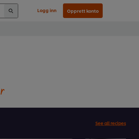
Logg inn
Opprett konto
er
See all recipes