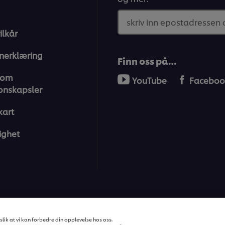
skriv inn epostadressen
ilkår
nerklæring
Finn oss på…
 om
YouTube
Faceboo
onskapsler
kart
ighet
ons | Alle rettigheter reservert
lik at vi kan forbedre din opplevelse hos oss.