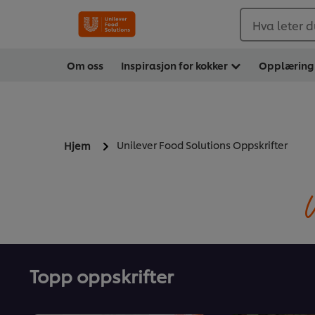
Hva leter d
Om oss
Inspirasjon for kokker
Opplæring
Unilever Food Solutions Oppskrifter
Hjem
U
Topp oppskrifter