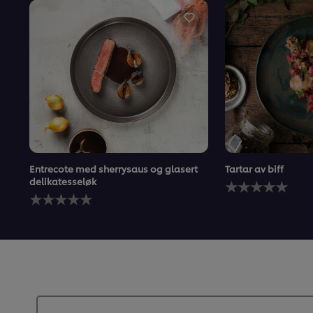
Entrecote med sherrysaus og glasert
Tartar av biff
Ingen
delikatesseløk
Ingen
vurderinger
vurderinger
sendt
sendt
inn
inn
for
for
denne
denne
recipe
recipe