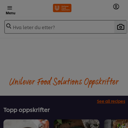
Menu
Hva leter du etter?
Unilever Food Solutions Oppskrifter
See all recipes
Topp oppskrifter