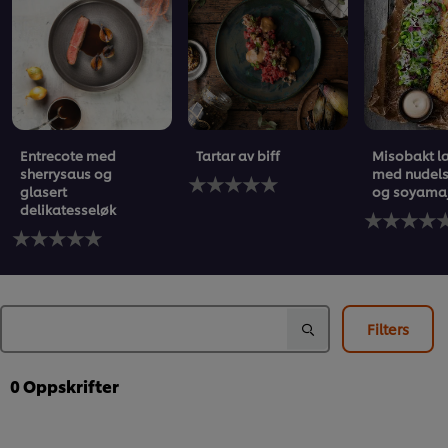
Entrecote med
Tartar av biff
Misobakt l
sherrysaus og
med nudels
Ingen
glasert
og soyama
vurderinger
delikatesseløk
sendt
Ingen
Ingen
inn
vurderinger
vurderinger
for
sendt
sendt
denne
inn
inn
recipe
for
for
denne
denne
recipe
Filters
recipe
0
Oppskrifter