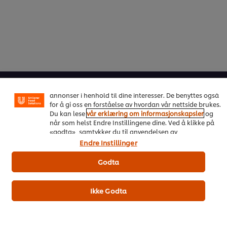
Vi bruker informasjonskapsler, og lignende teknikker,
på vårt nettsted slik at vi kan forbedre din opplevelse
hos oss. Informasjonskapsler muliggjør noen funksjoner
som å dele på sosiale plattformer (Facebook,
Instagram osv.), og for å skreddersy innhold og
Om oss
annonser i henhold til dine interesser. De benyttes også
for å gi oss en forståelse av hvordan vår nettside brukes.
Inspirasjon for kokker
Du kan lese
vår erklæring om informasjonskapsler
og
når som helst Endre Instillingene dine. Ved å klikke på
Opplæring
«godta», samtykker du til anvendelsen av
informasjonskapsler.
Endre Instillinger
Oppskrifter
Godta
Produkter
Ikke Godta
Bærekraft
Materiell