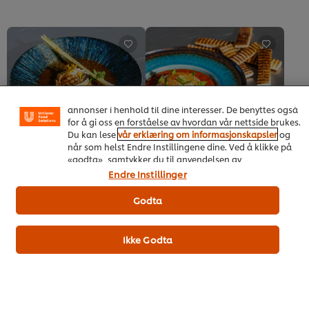
for
sendt
denne
inn
recipe
for
denne
Vi bruker informasjonskapsler, og lignende teknikker,
recipe
på vårt nettsted slik at vi kan forbedre din opplevelse
hos oss. Informasjonskapsler muliggjør noen funksjoner
som å dele på sosiale plattformer (Facebook,
Instagram osv.), og for å skreddersy innhold og
annonser i henhold til dine interesser. De benyttes også
for å gi oss en forståelse av hvordan vår nettside brukes.
Du kan lese
vår erklæring om informasjonskapsler
og
når som helst Endre Instillingene dine. Ved å klikke på
Asian-inspirert
Ristet paprika- og
«godta», samtykker du til anvendelsen av
skalldyrbisque med
tomatsuppe med basilikum-
informasjonskapsler.
Endre Instillinger
dumplings
og burrataskum
Hovedrett
Vinter
Suppe
Vinter
Godta
Ingen
Ingen
vurderinger
vurderinger
sendt
sendt
Ikke Godta
inn
inn
for
for
denne
denne
recipe
recipe