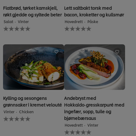
Flatbrød, tørket kamskjell,
Lett saltbakt torsk med
røkt gjedde og syltede beter
bacon, kroketter og kullsmør
Salat
Vinter
Hovedrett
Påske
Ingen
Ingen
vurderinger
vurderinger
sendt
sendt
inn
inn
for
for
denne
denne
recipe
recipe
Kylling og sesongens
Andebryst med
grønnsaker i kremet velouté
Hokkaido‑gresskarpuré med
ingefær, sopp, tuile og
Vinter
Chicken
Ingen
bjørnebærsaus
vurderinger
Hovedrett
Vinter
sendt
Ingen
inn
vurderinger