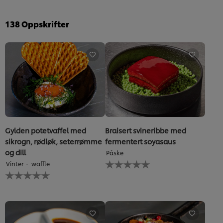
138
Oppskrifter
Gylden potetvaffel med
Braisert svineribbe med
sikrogn, rødløk, seterrømme
fermentert soyasaus
og dill
Påske
Ingen
Vinter
waffle
vurderinger
Ingen
sendt
vurderinger
inn
sendt
for
inn
denne
for
recipe
denne