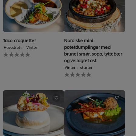
recipe
Taco-croquetter
Nordiske mini-
potetdumplinger med
Hovedrett
Vinter
Ingen
brunet smør, sopp, tyttebær
vurderinger
og vellagret ost
sendt
Vinter
starter
inn
Ingen
for
vurderinger
denne
sendt
recipe
inn
for
denne
recipe