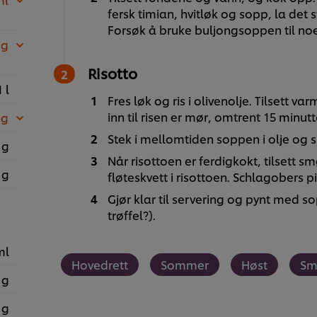
fersk timian, hvitløk og sopp, la det s
Forsøk å bruke buljongsoppen til noe, 
 g
Risotto
1 l
Fres løk og ris i olivenolje. Tilsett 
inn til risen er mør, omtrent 15 minutt
 g
Stek i mellomtiden soppen i olje og 
 g
Når risottoen er ferdigkokt, tilsett s
 g
fløteskvett i risottoen. Schlagobers 
Gjør klar til servering og pynt med s
trøffel?).
ml
Hovedrett
Sommer
Høst
Sm
 g
 g