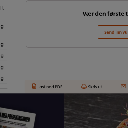
1 l
Vær den første t
 g
Send inn vu
 g
 g
 g
 g
Last ned PDF
Skriv ut