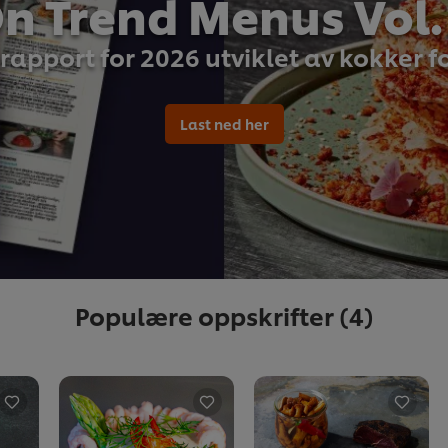
n Trend Menus Vol.
rapport for 2026 utviklet av kokker f
Last ned her
Populære oppskrifter
(4)