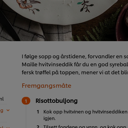
I følge sopp og årstidene, forvandler en 
Maille hvitvinseddik får du en god syrebalan
fersk trøffel på toppen, mener vi at det bli
Fremgangsmåte
ml
Risottobuljong
 g
Kok opp hvitvinen og hvitvinseddiken i
igjen.
Tilsett fondene og vann, og kok opp. S
ml