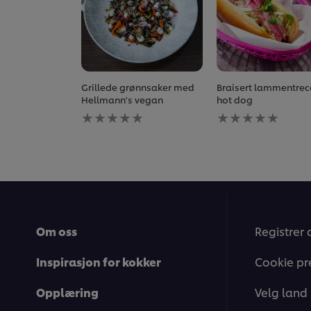
Grillede grønnsaker med
Braisert lammentrec
Hellmann's vegan
hot dog
Ingen
Ingen
vurderinger
vurderinger
sendt
sendt
inn
inn
for
for
denne
denne
recipe
recipe
Om oss
Registrer 
Inspirasjon for kokker
Cookie pr
Opplæring
Velg land