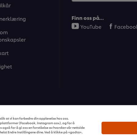
ilkår
Finn oss på…
nerklæring
YouTube
Faceboo
 om
onskapsler
kart
ighet
ons | Alle rettigheter reservert
lik at vi kan forbedre din opplevelse hos oss.
plattformer (Facebook, Instagram osv.), og for å
s også for å gi oss en forståelse av hvordan vår nettside
elst Endre Instillingene dine. Ved å klikke på «godta»,