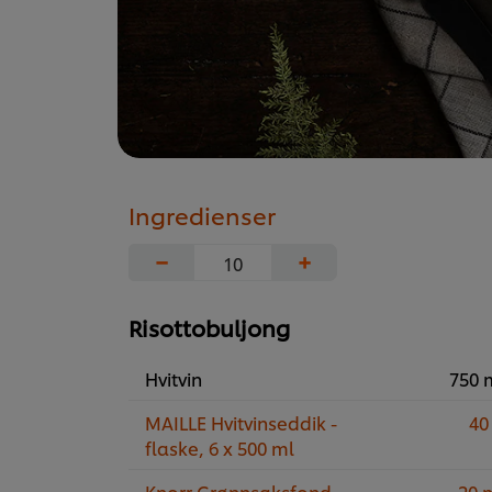
Ingredienser
−
+
Risottobuljong
Hvitvin
750 
MAILLE Hvitvinseddik -
40
flaske, 6 x 500 ml
Knorr Grønnsaksfond,
20 