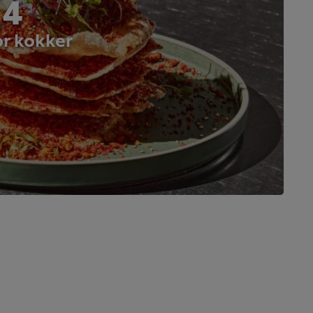
 4
or kokker