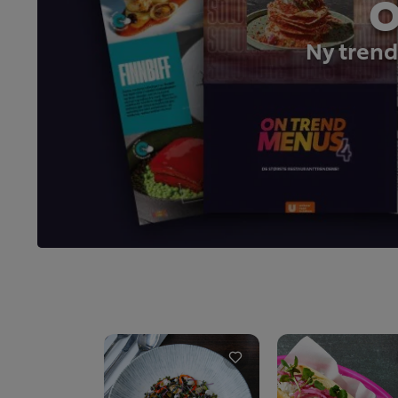
O
Ny trend