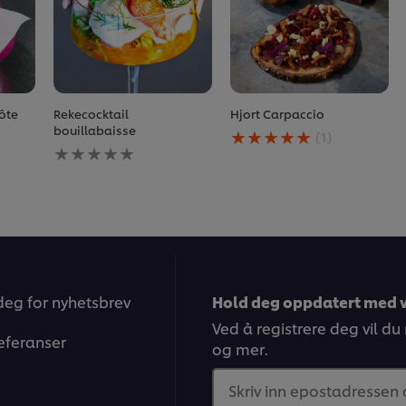
ôte
Rekecocktail
Hjort Carpaccio
Gjennomsnittlig
bouillabaisse
(1)
Ingen
vurdering
vurderinger
av
sendt
denne
inn
Hjort
for
Carpaccio
denne
er
recipe
5.0
av
5
fra
deg for nyhetsbrev
Hold deg oppdatert med v
1
rangeringer.
Ved å registrere deg vil du
eferanser
og mer.
Skriv inn epostadressen