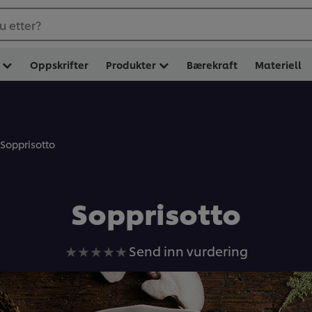
u etter?
Oppskrifter
Produkter
Bærekraft
Materiell
Sopprisotto
Sopprisotto
Ingen
Send inn vurdering
vurderinger
sendt
inn