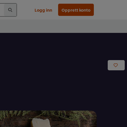
Logg inn
Opprett konto