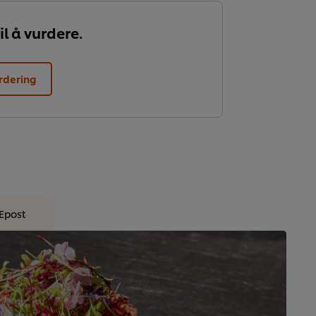
il å vurdere.
rdering
Epost