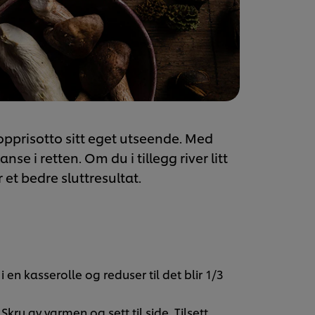
sopprisotto sitt eget utseende. Med
se i retten. Om du i tillegg river litt
r et bedre sluttresultat.
 en kasserolle og reduser til det blir 1/3
kru av varmen og sett til side. Tilsett