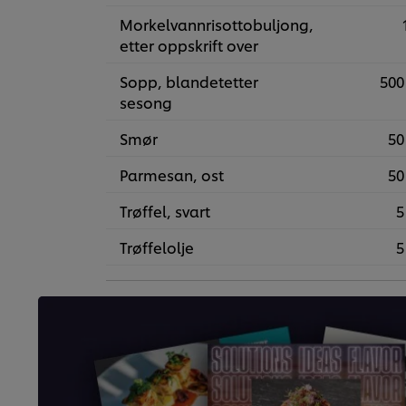
Morkelvannrisottobuljong,
etter oppskrift over
Sopp, blandetetter
500
sesong
Smør
50
Parmesan, ost
50
Trøffel, svart
5
Trøffelolje
5