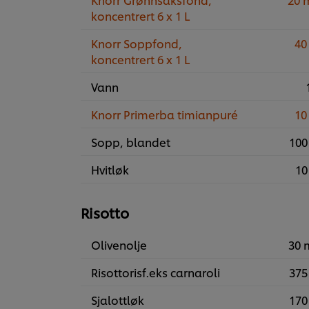
koncentrert 6 x 1 L
Knorr Soppfond,
40
koncentrert 6 x 1 L
Vann
Knorr Primerba timianpuré
10
Sopp, blandet
100
Hvitløk
10
Risotto
Olivenolje
30 
Risottorisf.eks carnaroli
375
Sjalottløk
170