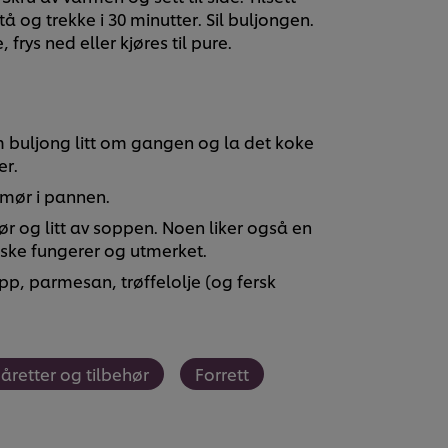
tå og trekke i 30 minutter. Sil buljongen.
frys ned eller kjøres til pure.
varm buljong litt om gangen og la det koke
er.
smør i pannen.
mør og litt av soppen. Noen liker også en
piske fungerer og utmerket.
opp, parmesan, trøffelolje (og fersk
åretter og tilbehør
Forrett