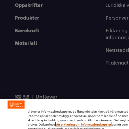
Oppskrifter
Juridiske v
Produkter
Personver
Bærekraft
Erklæring
informasj
Materiell
Nettsteds
Tilgjengel
© 2026 Unilever Food Soluti
Vi bruker informasjonskapsler, og lignende teknikker, på vårt nettsted s
Informasjonskapsler muliggjør noen funksjoner som å dele på sosiale 
skreddersy innhold og annonser i henhold til dine interesser. De benytte
brukes. Du kan lese
vår erklæring om informasjonskapsler
og når som h
samtykker du til anvendelsen av informasjonskapsler.