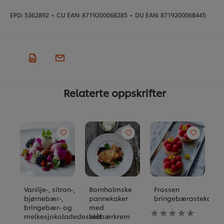
EPD:
5362892
•
CU EAN:
8719200068285
•
DU EAN:
8719200068445
Relaterte oppskrifter
Vanilje-, sitron-,
Bornholmske
Frossen
M
bjørnebær-,
pannekaker
bringebærostekake
s
bringebær- og
med
Ingen
I
melkesjokoladedessert
blåbærkrem
vurderinger
vu