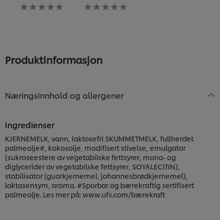
Ingen
Ingen
sendt
s
vurderinger
vurderinger
inn
in
sendt
sendt
for
fo
inn
inn
denne
d
for
for
recipe
re
denne
denne
recipe
recipe
Produktinformasjon
Næringsinnhold og allergener
Ingredienser
KJERNEMELK, vann, laktosefri SKUMMETMELK, fullherdet
palmeolje#, kokosolje, modifisert stivelse, emulgator
(sukroseestere av vegetabilske fettsyrer, mono- og
diglycerider av vegetabilske fettsyrer, SOYALECITIN),
stabilisator (guarkjernemel, johannesbrødkjernemel),
laktasensym, aroma. #Sporbar og bærekraftig sertifisert
palmeolje. Les mer på: www.ufs.com/bærekraft