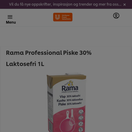
Vil du få nye oppskrifter, inspirasjon og trender og mer fra oss? Meld deg på vårt nyhetsbrev her!
Menu
Rama Professional Piske 30%
Laktosefri 1L