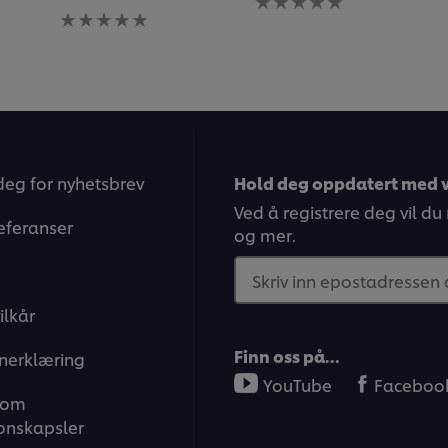
Ingen
vurderinger
vurderinger
sendt
sendt
inn
inn
for
for
denne
denne
recipe
recipe
deg for nyhetsbrev
Hold deg oppdatert med v
Ved å registrere deg vil du
eferanser
og mer.
Skriv inn epostadressen
ilkår
Finn oss på…
nerklæring
YouTube
Faceboo
 om
onskapsler