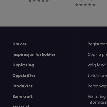
vurderinger
Ingen
sendt
vurderinger
inn
sendt
for
inn
denne
for
recipe
denne
recipe
Om oss
Registrer 
Inspirasjon for kokker
Cookie pr
Opplæring
Velg land
Oppskrifter
Juridiske v
Produkter
Personver
Bærekraft
Erklæring
informasj
Materiell