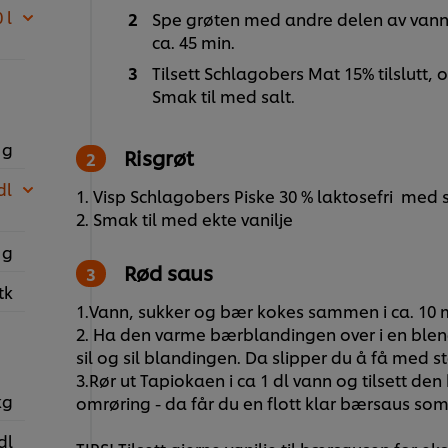
 l
Spe grøten med andre delen av vann, 
ca. 45 min.
Tilsett Schlagobers Mat 15% tilslutt, o
Smak til med salt.
 g
Risgrøt
dl
1. Visp Schlagobers Piske 30 % laktosefri med s
2. Smak til med ekte vanilje
 g
Rød saus
tk
1.Vann, sukker og bær kokes sammen i ca. 10 
2. Ha den varme bærblandingen over i en blende
sil og sil blandingen. Da slipper du å få med st
3.Rør ut Tapiokaen i ca 1 dl vann og tilsett de
kg
omrøring - da får du en flott klar bærsaus som 
dl