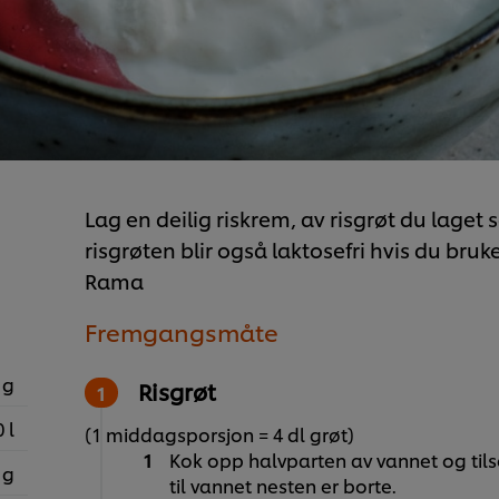
Lag en deilig riskrem, av risgrøt du lage
risgrøten blir også laktosefri hvis du bruk
Rama
Fremgangsmåte
 g
Risgrøt
 l
(1 middagsporsjon = 4 dl grøt)
Kok opp halvparten av vannet og tils
 g
til vannet nesten er borte.