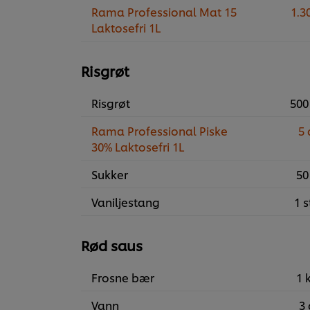
Rama Professional Mat 15
1.30
Laktosefri 1L
Risgrøt
Risgrøt
500
Rama Professional Piske
5 
30% Laktosefri 1L
Sukker
50
Vaniljestang
1 s
Rød saus
Frosne bær
1 
Vann
3 