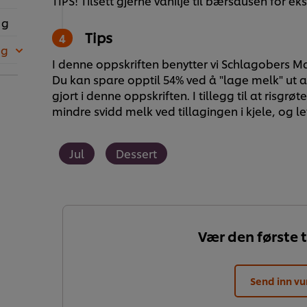
TIPS! Tilsett gjerne vanilje til bærsausen for 
 g
Tips
 g
I denne oppskriften benytter vi Schlagobers Mat
Du kan spare opptil 54% ved å "lage melk" ut a
gjort i denne oppskriften. I tillegg til at risgrøt
mindre svidd melk ved tillagingen i kjele, og le
Jul
Dessert
Vær den første t
Send inn vu