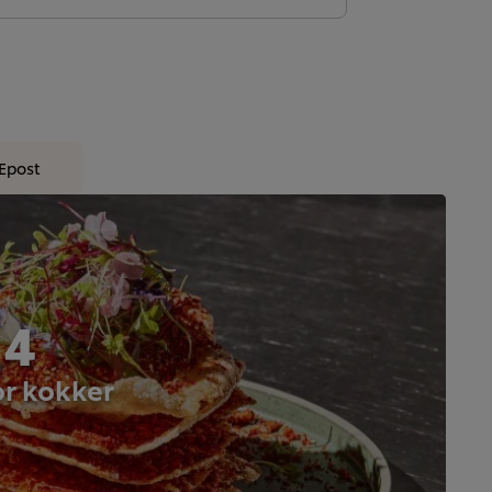
Epost
 4
or kokker