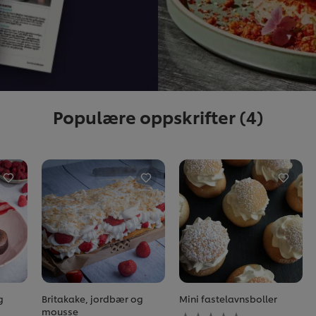
Populære oppskrifter
(4)
g
Britakake, jordbær og
Mini fastelavnsboller
Ingen
mousse