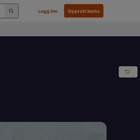
Logg inn
Opprett konto