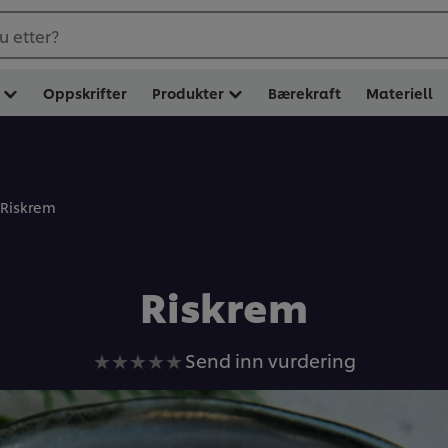
u etter?
Oppskrifter
Produkter
Bærekraft
Materiell
Riskrem
Riskrem
Ingen
Send inn vurdering
vurderinger
sendt
inn