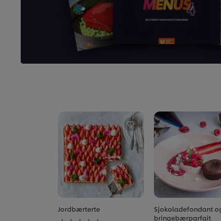
Jordbærterte
Sjokoladefondant o
Ingen
bringebærparfait