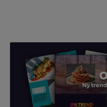
O
Ny trend