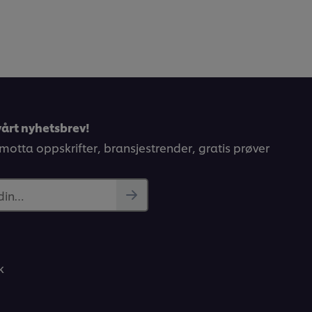
årt nyhetsbrev!
 motta oppskrifter, bransjestrender, gratis prøver
 din…
k