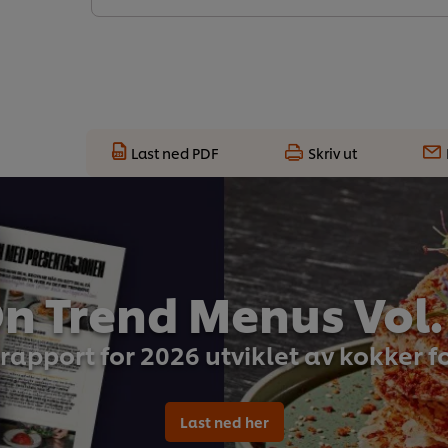
Last ned PDF
Skriv ut
n Trend Menus Vol.
rapport for 2026 utviklet av kokker f
Last ned her