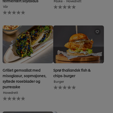
fermentert soyasaus
Påske
Hovedrett
Ingen
Vår
vurderinger
Ingen
sendt
vurderinger
inn
sendt
for
inn
denne
for
recipe
denne
recipe
Grillet gemsallat med
Sprø thailandsk fish &
misoglasur, sopmajones,
chips‑burger
syltede roseblader og
Burger
Ingen
purreaske
vurderinger
Hovedrett
sendt
Ingen
inn
vurderinger
for
sendt
denne
inn
recipe