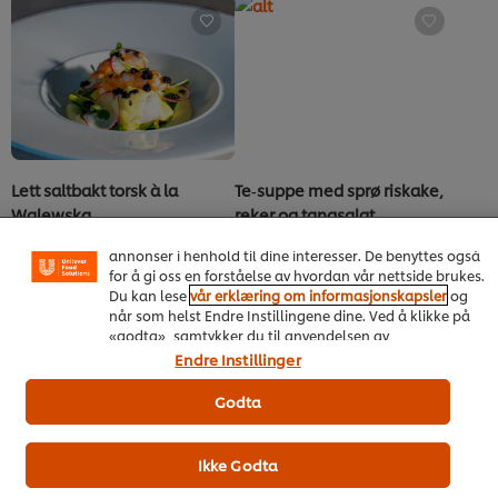
for
denne
recipe
Vi bruker informasjonskapsler, og lignende teknikker,
på vårt nettsted slik at vi kan forbedre din opplevelse
Lett saltbakt torsk à la
Te‑suppe med sprø riskake,
hos oss. Informasjonskapsler muliggjør noen funksjoner
Walewska
reker og tangsalat
som å dele på sosiale plattformer (Facebook,
Instagram osv.), og for å skreddersy innhold og
Main Dish
Cheese
annonser i henhold til dine interesser. De benyttes også
Ingen
Ingen
for å gi oss en forståelse av hvordan vår nettside brukes.
vurderinger
vurderinger
Du kan lese
vår erklæring om informasjonskapsler
og
sendt
sendt
når som helst Endre Instillingene dine. Ved å klikke på
inn
inn
«godta», samtykker du til anvendelsen av
for
for
informasjonskapsler.
denne
denne
Endre Instillinger
recipe
recipe
Godta
Ikke Godta