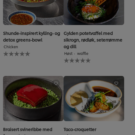
Shunde-inspirert kylling- og
Gylden potetvaffel med
detox greens-bowl
sikrogn, rødløk, seterrømme
og dill
Chicken
Ingen
Høst
waffle
vurderinger
Ingen
sendt
vurderinger
inn
sendt
for
inn
denne
for
recipe
denne
recipe
Braisert svineribbe med
Taco-croquetter