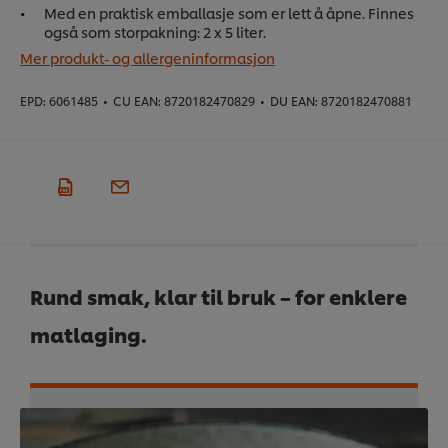
Med en praktisk emballasje som er lett å åpne. Finnes
også som storpakning: 2 x 5 liter.
Mer produkt- og allergeninformasjon
EPD:
6061485
•
CU EAN:
8720182470829
•
DU EAN:
8720182470881
Rund smak, klar til bruk – for enklere
matlaging.