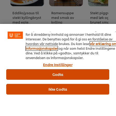
Eddiksjysaus til
Ramensuppe
Stekt piggvar
Vi bruker informasjonskapsler, og lignende teknikker, på
stekt kyllingbryst
med smak av
med løk og
vårt nettsted slik at vi kan forbedre din opplevelse hos oss
med eple,
kylling
brunet smørsa
Informasjonskapsler muliggjør noen funksjoner som å
fennikel &
Ingen
Ingen
dele på sosiale plattformer (Facebook, Instagram osv.), o
gulrotpuré
vurderinger
vurderinger
for å skreddersy innhold og annonser i henhold til dine
Ingen
sendt
sendt
interesser. De benyttes også for å gi oss en forståelse av
vurderinger
inn
inn
hvordan vår nettside brukes. Du kan lese
vår erklæring o
sendt
for
for
informasjonskapsler
og når som helst Endre Instillingene
inn
denne
denne
dine. Ved å klikke på «godta», samtykker du til
for
recipe
recipe
anvendelsen av informasjonskapsler.
denne
Produktinformasjon
Endre Instillinger
recipe
Godta
Næringsinnhold og allergener
Ikke Godta
Ingredienser
Kyllingbuljong 93% (vann, kylling), grønnsaksbuljong (vann,
løk, gulrøtter, purre, hvitløk, hvitpepper, laurbærblad),
kyllingekstrakt 1,0%, stivelse, løk, gulrotjuicekonsentrat,