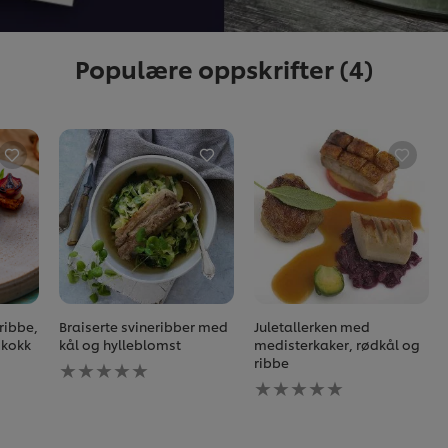
Populære oppskrifter
(4)
ribbe,
Braiserte svineribber med
Juletallerken med
skokk
kål og hylleblomst
medisterkaker, rødkål og
Ingen
ribbe
vurderinger
Ingen
sendt
vurderinger
inn
sendt
for
inn