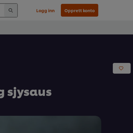
Logg inn
Opprett konto
 sjysaus