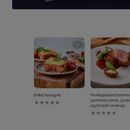
Enkel lasagne
Pankopanert lamme
Ingen
pommes anna, jord
vurderinger
og brunet smørsjy
sendt
Ingen
inn
vurderinger
for
sendt
denne
inn