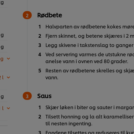
kg
Rødbete
Halvparten av rødbetene kokes møre 
 g
Fjern skinnet, og betene skjæres i 2 m
Legg skivene i takstenslag to ganger f
 g
Ved servering varmes de utstukne rø
 g
anelse vann i ovnen ved 80 grader.
Resten av rødbetene skrelles og skjæ
 l
vann.
Saus
 g
Skjær løken i biter og sauter i margari
 l
Tilsett honning og la alt karamellise
til nesten ingenting.
Fondene tilsettes og reduseres til kun