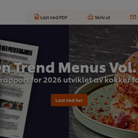
Last ned PDF
Skriv ut
n Trend Menus Vol.
rapport for 2026 utviklet av kokker f
Last ned her