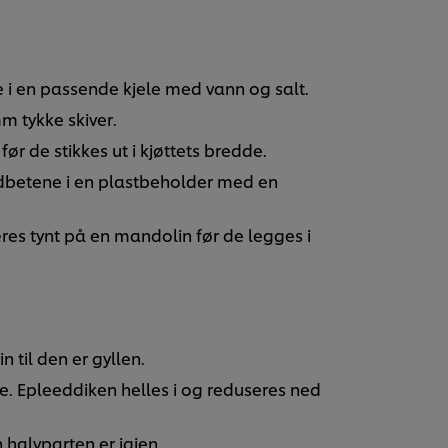
i en passende kjele med vann og salt.
m tykke skiver.
ør de stikkes ut i kjøttets bredde.
dbetene i en plastbeholder med en
res tynt på en mandolin før de legges i
n til den er gyllen.
re. Epleeddiken helles i og reduseres ned
 halvparten er igjen.