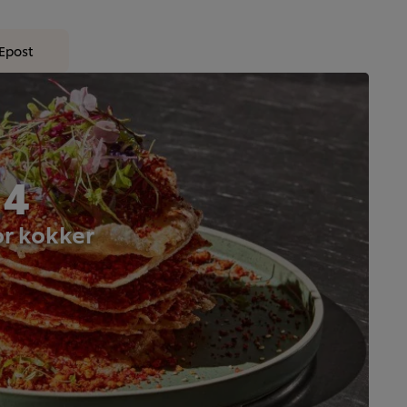
Epost
 4
or kokker