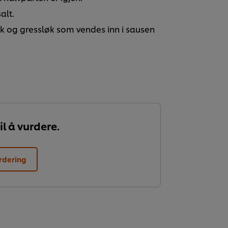
alt.
løk og gressløk som vendes inn i sausen
il å vurdere.
rdering