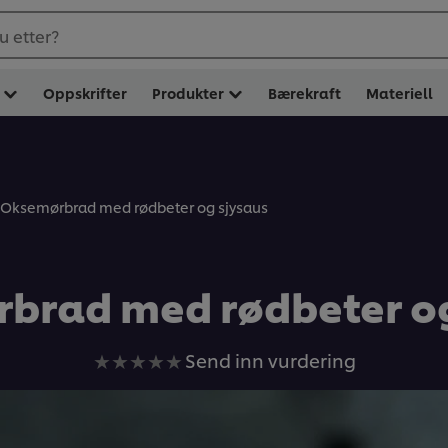
u etter?
Oppskrifter
Produkter
Bærekraft
Materiell
Oksemørbrad med rødbeter og sjysaus
brad med rødbeter og
Ingen
Send inn vurdering
vurderinger
sendt
inn