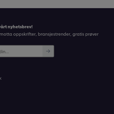
årt nyhetsbrev!
 motta oppskrifter, bransjestrender, gratis prøver
 din…
k