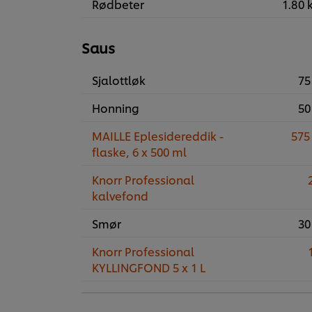
Rødbeter
1.80 
Saus
Sjalottløk
75
Honning
50
MAILLE Eplesidereddik -
575
flaske, 6 x 500 ml
Knorr Professional
2
kalvefond
Smør
30
Knorr Professional
1
KYLLINGFOND 5 x 1 L