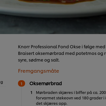
Knorr Professional Fond Okse i følge med
Braisert oksemørbrad med potetmos og rø
syre, sødme og salt.
Fremgangsmåte
kg
Oksemørbrad
Mørbraden skjæres i biffer på ca. 200
forvarmet stekeovn ved 180 grader i 8 
det skjæres opp.