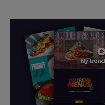
O
Ny trend