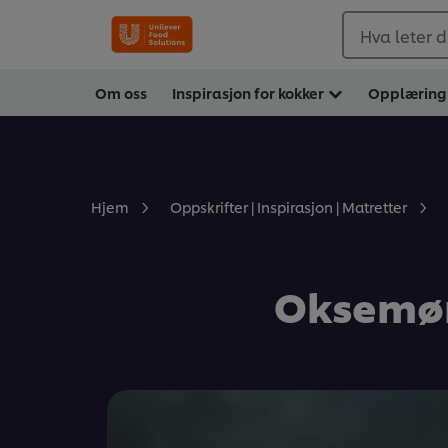
Hva leter d
Om oss
Inspirasjon for kokker
Opplæring
Hjem
Oppskrifter | Inspirasjon | Matretter
Oksemør