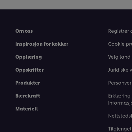
recipe
for
denne
recipe
Om oss
Registrer 
Inspirasjon for kokker
Cookie pr
Opplæring
Velg land
Oppskrifter
Juridiske v
Produkter
Personver
Bærekraft
Erklæring
informasj
Materiell
Nettsteds
Tilgjengel