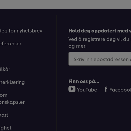
denne
for
recipe
denne
recipe
deg for nyhetsbrev
Hold deg oppdatert med v
Ved å registrere deg vil du
eferanser
og mer.
Skriv inn epostadressen
ilkår
Finn oss på…
nerklæring
YouTube
Faceboo
 om
onskapsler
kart
ighet