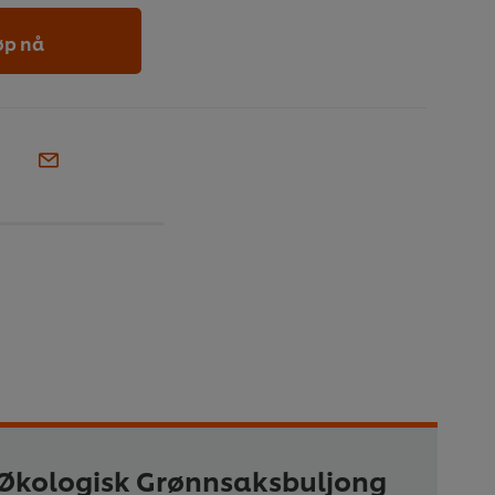
øp nå
 Økologisk Grønnsaksbuljong