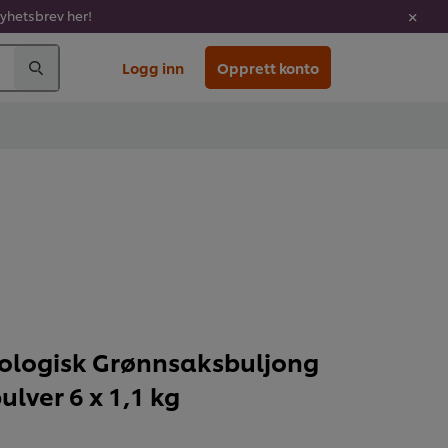
nyhetsbrev her!
Logg inn
Opprett konto
ologisk Grønnsaksbuljong
pulver 6 x 1,1 kg