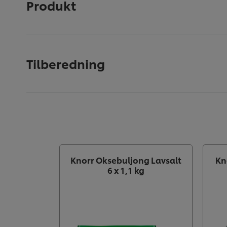
Produkt
Tilberedning
Knorr Oksebuljong Lavsalt
Kn
6 x 1,1 kg