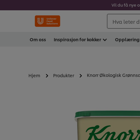
Vil du få nye 
Hva leter d
Om oss
Inspirasjon for kokker
Opplæring
Knorr Økologisk Grønnsak
Hjem
Produkter