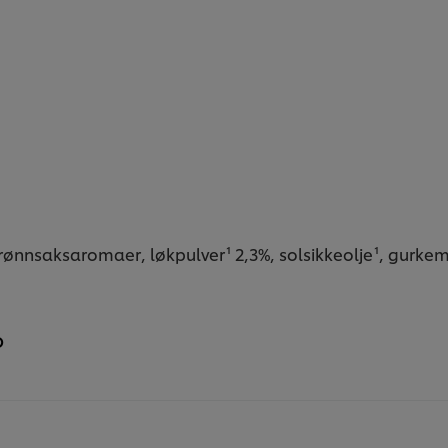
grønnsaksaromaer, løkpulver¹ 2,3%, solsikkeolje¹, gurkeme
o