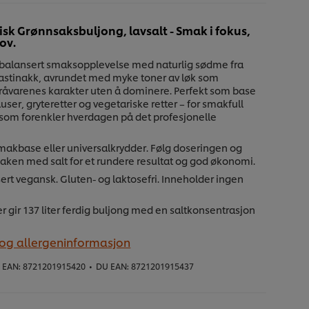
sk Grønnsaksbuljong, lavsalt - Smak i fokus,
ov.
 balansert smaksopplevelse med naturlig sødme fra
pastinakk, avrundet med myke toner av løk som
råvarenes karakter uten å dominere. Perfekt som base
auser, gryteretter og vegetariske retter – for smakfull
som forenkler hverdagen på det profesjonelle
akbase eller universalkrydder. Følg doseringen og
maken med salt for et rundere resultat og god økonomi.
sert vegansk. Gluten- og laktosefri. Inneholder ingen
er gir 137 liter ferdig buljong med en saltkonsentrasjon
 og allergeninformasjon
 EAN:
8721201915420
•
DU EAN:
8721201915437