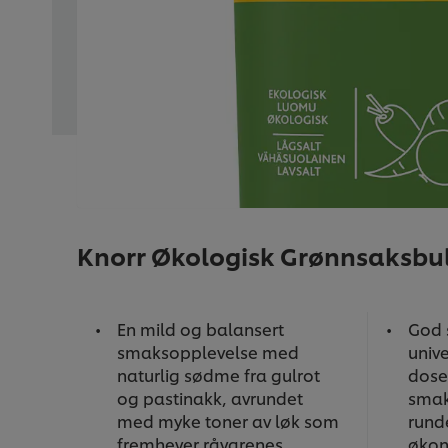
Knorr Økologisk Grønnsaksbuljo
En mild og balansert
God 
smaksopplevelse med
unive
naturlig sødme fra gulrot
dose
og pastinakk, avrundet
smak
med myke toner av løk som
rund
fremhever råvarenes
økon