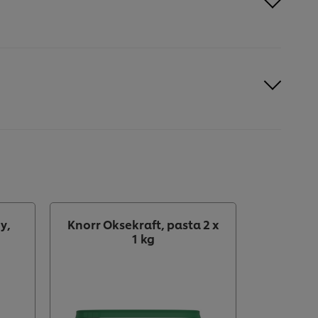
y,
Knorr Oksekraft, pasta 2 x
Knorr G
1 kg
pul