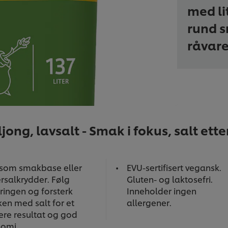
med lit
rund 
råvare
ng, lavsalt - Smak i fokus, salt ette
som smakbase eller
EVU-sertifisert vegansk.
rsalkrydder. Følg
Gluten- og laktosefri.
ringen og forsterk
Inneholder ingen
en med salt for et
allergener.
ere resultat og god
omi.