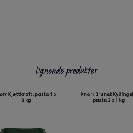
lignende produkter
orr Kjøttkraft, pasta 1 x
Knorr Brunet Kyllingsj
10 kg
pasta 2 x 1 kg