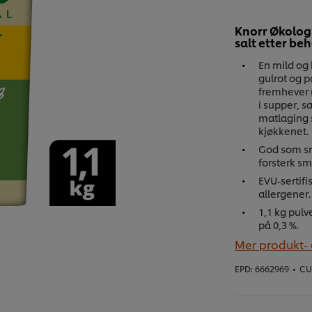
Knorr Økologi
salt etter beh
En mild og
gulrot og 
fremhever 
i supper, s
matlaging 
kjøkkenet.
God som sm
forsterk s
EVU-sertifi
allergener.
1,1 kg pulv
på 0,3 %.
Mer produkt-
EPD:
6662969
•
CU