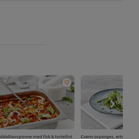
ddelhavspanne med fisk & tortellini
Grønn asparges, erter og m