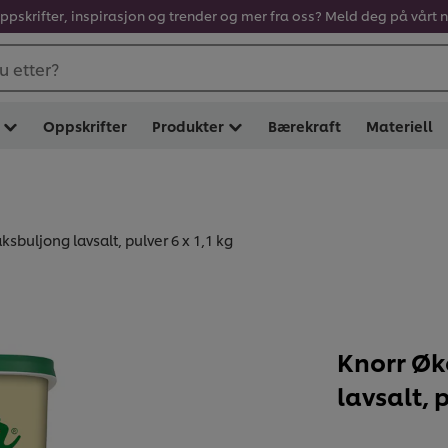
oppskrifter, inspirasjon og trender og mer fra oss? Meld deg på vårt 
u etter?
Oppskrifter
Produkter
Bærekraft
Materiell
sbuljong lavsalt, pulver 6 x 1,1 kg
Knorr Øk
lavsalt, 