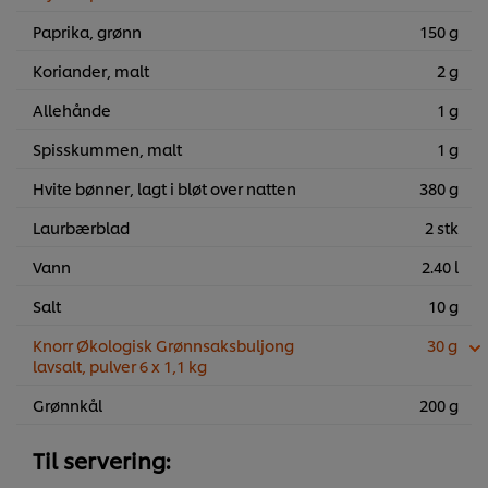
Paprika, grønn
150 g
Koriander, malt
2 g
Allehånde
1 g
Spisskummen, malt
1 g
Hvite bønner, lagt i bløt over natten
380 g
Laurbærblad
2 stk
Vann
2.40 l
Salt
10 g
Knorr Økologisk Grønnsaksbuljong
30 g
lavsalt, pulver 6 x 1,1 kg
Grønnkål
200 g
Til servering: