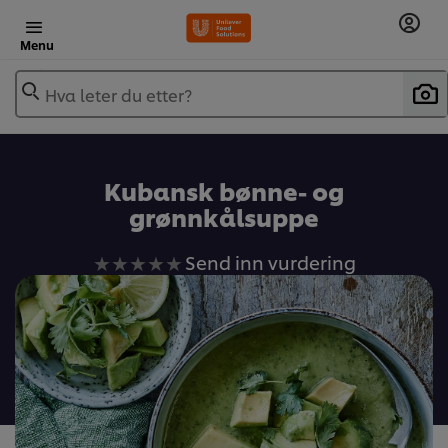
Menu
Hva leter du etter?
Kubansk bønne- og
grønnkålsuppe
Ingen
Send inn vurdering
vurderinger
sendt
inn
for
denne
recipe