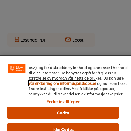
Last ned PDF
Epost
Vi bruker informasjonskapsler, og lignende teknikker,
på vårt nettsted slik at vi kan forbedre din opplevelse
hos oss. Informasjonskapsler muliggjør noen funksjoner
som å dele på sosiale plattformer (Facebook, Instagram
osv.), og for å skreddersy innhold og annonser i henhold
til dine interesser. De benyttes også for å gi oss en
forståelse av hvordan vår nettside brukes. Du kan lese
vår erklæring om informasjonskapsler
og når som helst
Endre Instillingene dine. Ved å klikke på «godta»,
samtykker du til anvendelsen av informasjonskapsler.
On Trend Menus Vol. 4
Endre Instillinger
Ny trendrapport for 2026 utviklet av kokker for kokker
Godta
Last ned her
Ikke Godta