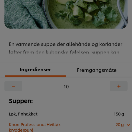
En varmende suppe der allehånde og koriander
løfter frem den kubanske følelsen. Suppen kan
enkelt gjøres mer rustikk, og for et mer autentisk
utseende kan hvite bønner byttes ut med svarte.
Ingredienser
Fremgangsmåte
Det er godt hvis suppen blendes grovt i stedet for
−
+
helt fint. Tradisjonelt serverer kubanerne gjerne
nykokt ris som tilbehør til suppen.
Suppen:
...
Løk, finhakket
150 g
Knorr Professional Hvitløk
20 g
krydderpuré