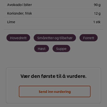
Avokado i biter
90 g
Koriander, frisk
12 g
Lime
1 stk
Hovedrett
Småretter og tilbehør
Forrett
Høst
Suppe
Vær den første til å vurdere.
Send inn vurdering