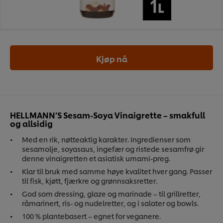
Kjøp nå
HELLMANN’S Sesam-Soya Vinaigrette – smakfull
og allsidig
Med en rik, nøtteaktig karakter. Ingredienser som
sesamolje, soyasaus, ingefær og ristede sesamfrø gir
denne vinaigretten et asiatisk umami-preg.
Klar til bruk med samme høye kvalitet hver gang. Passer
til fisk, kjøtt, fjærkre og grønnsaksretter.
God som dressing, glaze og marinade – til grillretter,
råmarinert, ris- og nudelretter, og i salater og bowls.
100 % plantebasert – egnet for veganere.