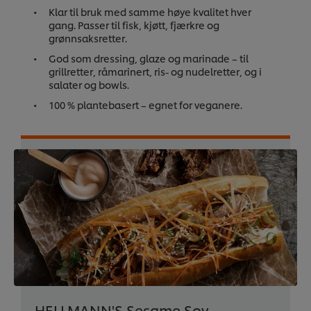
Klar til bruk med samme høye kvalitet hver
gang. Passer til fisk, kjøtt, fjærkre og
grønnsaksretter.
God som dressing, glaze og marinade – til
grillretter, råmarinert, ris- og nudelretter, og i
salater og bowls.
100 % plantebasert – egnet for veganere.
HELLMANN'S Sesame Soy