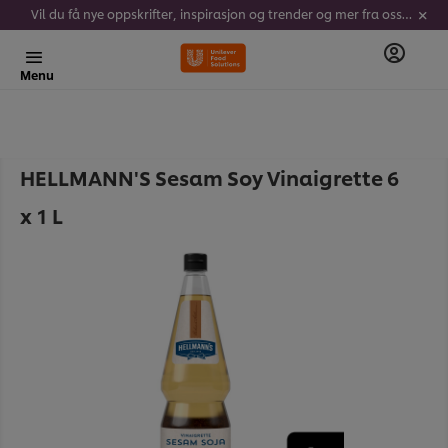
Vil du få nye oppskrifter, inspirasjon og trender og mer fra oss? Meld deg på vårt nyhetsbrev her!
Menu
HELLMANN'S Sesam Soy Vinaigrette 6
x 1 L