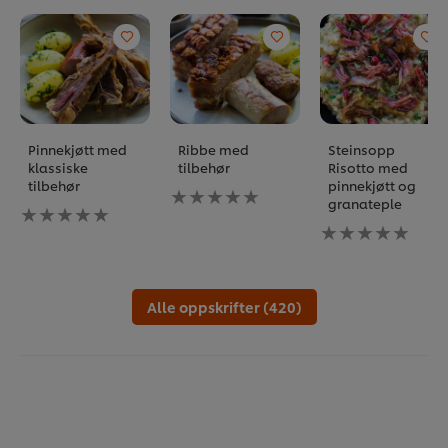
Pinnekjøtt med
Ribbe med
Steinsopp
Last ned folderen!
klassiske
tilbehør
Risotto med
tilbehør
pinnekjøtt og
Ingen
granateple
Ingen
vurderinger
vurderinger
sendt
Ingen
sendt
inn
vurderinger
inn
for
sendt
for
denne
inn
denne
recipe
for
Alle oppskrifter (420)
recipe
denne
recipe