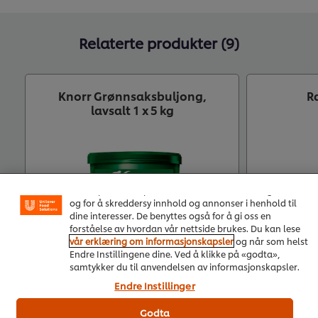
Relaterte produkter (9)
Knorr Grønnsaksbuljong,
R
lavsalt 1 x 5 kg
Vi bruker informasjonskapsler, og lignende teknikker, på
vårt nettsted slik at vi kan forbedre din opplevelse hos
oss. Informasjonskapsler muliggjør noen funksjoner som
å dele på sosiale plattformer (Facebook, Instagram osv.),
og for å skreddersy innhold og annonser i henhold til
dine interesser. De benyttes også for å gi oss en
forståelse av hvordan vår nettside brukes. Du kan lese
vår erklæring om informasjonskapsler
og når som helst
Endre Instillingene dine. Ved å klikke på «godta»,
samtykker du til anvendelsen av informasjonskapsler.
Endre Instillinger
Kjøp nå
Godta