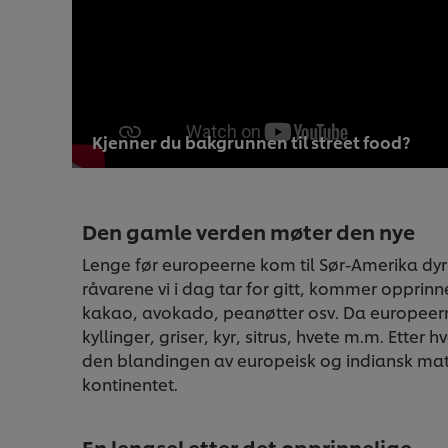
Kjenner du bakgrunnen til street food?
Den gamle verden møter den nye
Lenge før europeerne kom til Sør-Amerika dyrk
råvarene vi i dag tar for gitt, kommer opprinne
kakao, avokado, peanøtter osv. Da europeerne
kyllinger, griser, kyr, sitrus, hvete m.m. Ette
den blandingen av europeisk og indiansk mat 
kontinentet.
En lengsel etter det opprinnelige