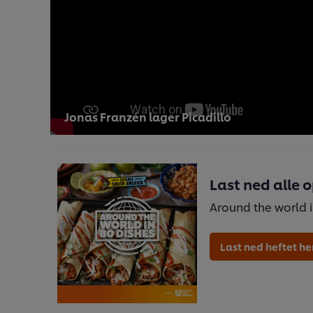
Jonas Franzén lager Picadillo
Last ned alle 
Around the world i
Last ned heftet he