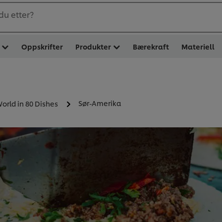
du etter?
Oppskrifter
Produkter
Bærekraft
Materiell
Sør-Amerika
orld in 80 Dishes