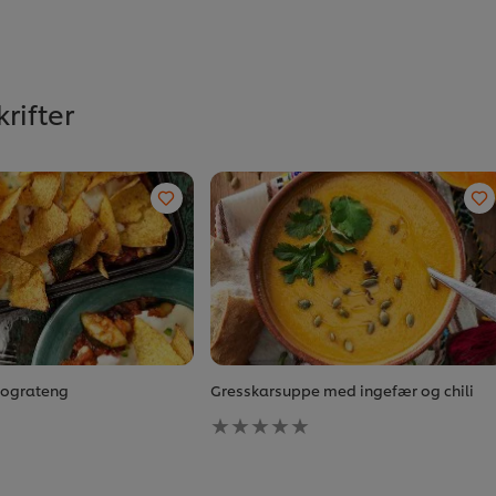
rifter
cograteng
Gresskarsuppe med ingefær og chili
Ingen
vurderinger
sendt
inn
for