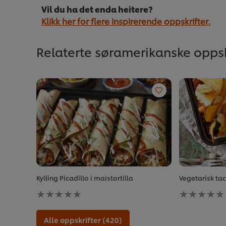
Vil du ha det enda heitere?
Klikk her for flere inspirerende oppskrifter.
Relaterte søramerikanske oppsk
Kylling Picadillo i maistortilla
Vegetarisk ta
Ingen
Ingen
vurderinger
vurderinger
sendt
sendt
inn
inn
Alle oppskrifter (420)
for
for