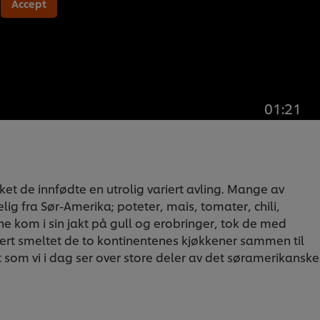
Accept
01:21
et de innfødte en utrolig variert avling. Mange av
lig fra Sør-Amerika; poteter, mais, tomater, chili,
 kom i sin jakt på gull og erobringer, tok de med
r hvert smeltet de to kontinentenes kjøkkener sammen til
som vi i dag ser over store deler av det søramerikanske