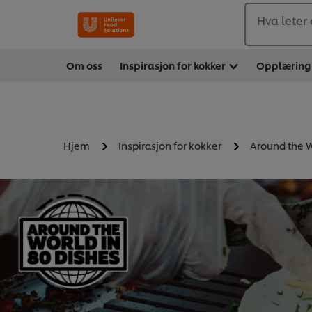
Hva leter 
Om oss
Inspirasjon for kokker
Opplæring
Hjem
Inspirasjon for kokker
Around the W