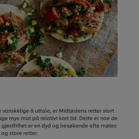
anskelige å uttale, er Midtøstens retter stort
age mye mat på relativt kort tid. Dette er noe de
er gjestfrihet er en dyd og besøkende ofte møtes
g store retter.