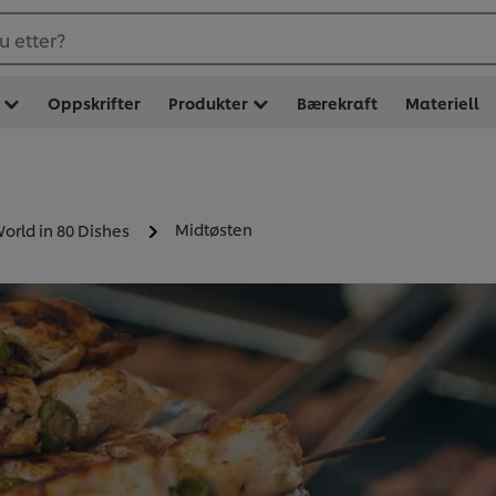
u etter?
Oppskrifter
Produkter
Bærekraft
Materiell
Midtøsten
orld in 80 Dishes