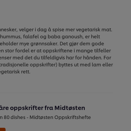
nesker, velger i dag å spise mer vegetarisk mat.
 hummus, falafel og baba ganoush, er helt
nneholder mye grønnsaker. Det gjør dem gode
n stor fordel er at oppskriftene i mange tilfeller
dienser med det du tilfeldigvis har for hånden. For
adisjonelle oppskrifter) byttes ut med lam eller
egetarisk rett.
våre oppskrifter fra Midtøsten
n 80 dishes - Midtøsten Oppskriftshefte