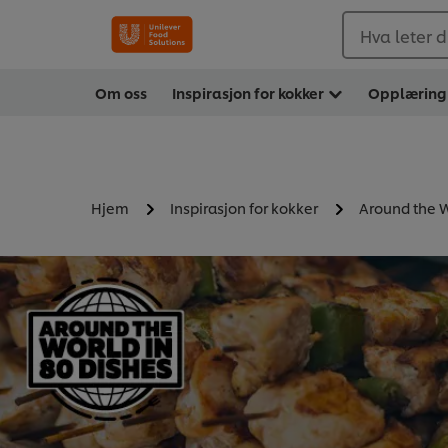
Hva leter d
Om oss
Inspirasjon for kokker
Opplæring
Hjem
Inspirasjon for kokker
Around the W