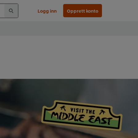
Logg inn
Opprett konto