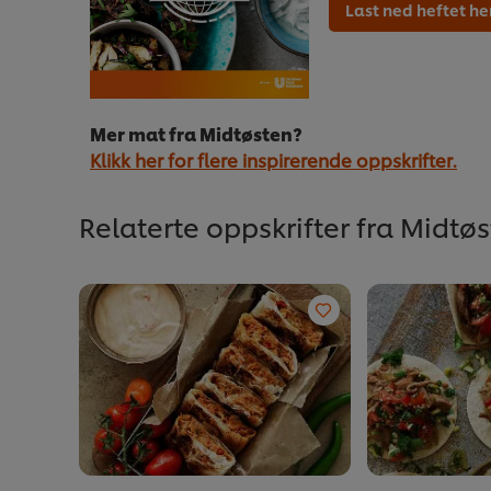
Last ned heftet he
Mer mat fra Midtøsten?
Klikk her for flere inspirerende oppskrifter.
Relaterte oppskrifter fra Midtø