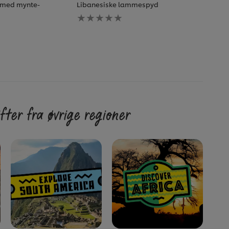
med mynte-
Libanesiske lammespyd
Ingen
vurderinger
sendt
inn
for
denne
recipe
fter fra øvrige regioner