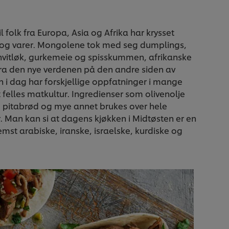
l folk fra Europa, Asia og Afrika har krysset
r og varer. Mongolene tok med seg dumplings,
vitløk, gurkemeie og spisskummen, afrikanske
fra den nye verdenen på den andre siden av
 i dag har forskjellige oppfatninger i mange
t felles matkultur. Ingredienser som olivenolje
g, pitabrød og mye annet brukes over hele
ur. Man kan si at dagens kjøkken i Midtøsten er en
emst arabiske, iranske, israelske, kurdiske og