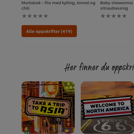
Murtabak – filo med kylling, tomat og
Baby-shawarma 
chili
sitrusdressing
Ingen
Ingen
vurderinger
vurderinger
sendt
sendt
inn
inn
Alle oppskrifter (419)
for
for
denne
denne
recipe
recipe
Her finner du oppskri