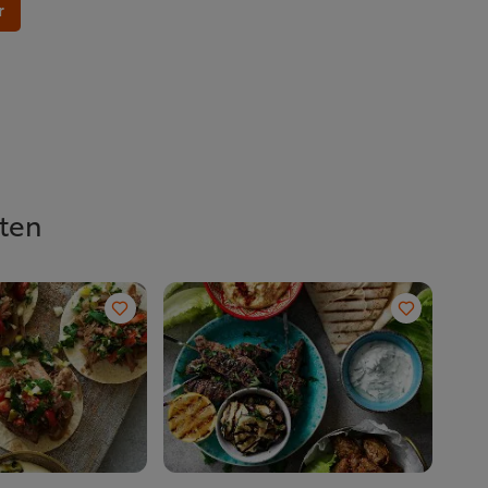
r
sten