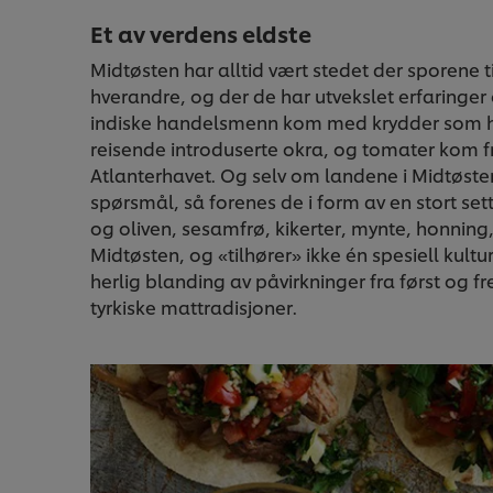
Et av verdens eldste
Midtøsten har alltid vært stedet der sporene ti
hverandre, og der de har utvekslet erfaringe
indiske handelsmenn kom med krydder som h
reisende introduserte okra, og tomater kom 
Atlanterhavet. Og selv om landene i Midtøsten
spørsmål, så forenes de i form av en stort set
og oliven, sesamfrø, kikerter, mynte, honnin
Midtøsten, og «tilhører» ikke én spesiell kult
herlig blanding av påvirkninger fra først og fr
tyrkiske mattradisjoner.