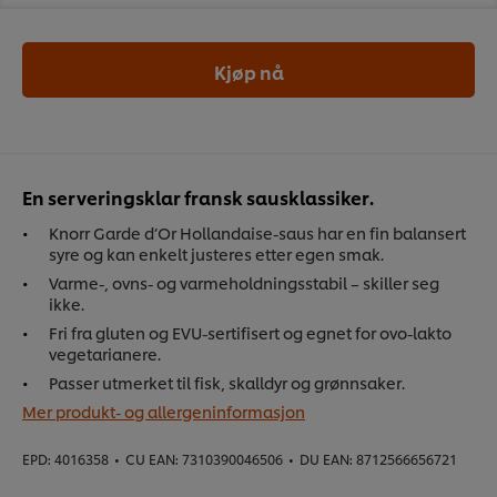
Kjøp nå
En serveringsklar fransk sausklassiker.
Knorr Garde d’Or Hollandaise-saus har en fin balansert
syre og kan enkelt justeres etter egen smak.
Varme-, ovns- og varmeholdningsstabil – skiller seg
ikke.
Fri fra gluten og EVU-sertifisert og egnet for ovo-lakto
vegetarianere.
Passer utmerket til fisk, skalldyr og grønnsaker.
Mer produkt- og allergeninformasjon
EPD:
4016358
•
CU EAN:
7310390046506
•
DU EAN:
8712566656721