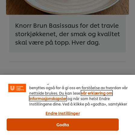
Knorr Brun Basissaus for det travle
storkjøkkenet, der smak og kvalitet
skal være på topp. Hver dag.
Vi bruker informasjonskapsler, og lignende teknikker,
på vårt nettsted slik at vi kan forbedre din opplevelse
hos oss. Informasjonskapsler muliggjør noen
funksjoner som å dele på sosiale plattformer
(Facebook, Instagram osv.), og for å skreddersy
innhold og annonser i henhold til dine interesser. De
benyttes også for å gi oss en forståelse av hvordan vår
Produktinformasjon
nettside brukes. Du kan lese
vår erklæring om
informasjonskapsler
og når som helst Endre
Instillingene dine. Ved å klikke på «godta», samtykker
du til anvendelsen av informasjonskapsler.
Næringsinnhold og allergener
Endre Instillinger
Godta
Ingredienser