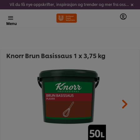
Vil du få nye oppskrifter, inspirasjon og trender og mer fra oss? Meld deg på vårt nyhetsbrev her!
Menu
Knorr Brun Basissaus 1 x 3,75 kg