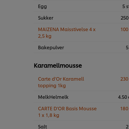
Egg
5 s
Sukker
250
MAIZENA Maisstivelse 4 x
100
2,5 kg
Bakepulver
5
Karamellmousse
Carte d'Or Karamell
230
topping 1kg
MelkHelmelk
4.50 
CARTE D'OR Basis Mousse
180
1 x 1,8 kg
Salt
2