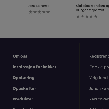
Jordbærterte
Sjokoladefondant o
Ingen
bringebærparfait
vurderinger
Ingen
sendt
vurderinger
inn
sendt
for
inn
denne
for
recipe
denne
recipe
Om oss
Registrer 
Inspirasjon for kokker
Cookie pr
Opplæring
Velg land
Oppskrifter
Juridiske v
Produkter
Personver