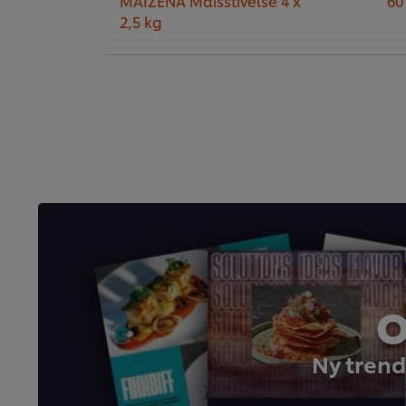
MAIZENA Maisstivelse 4 x
60
2,5 kg
O
Ny trend