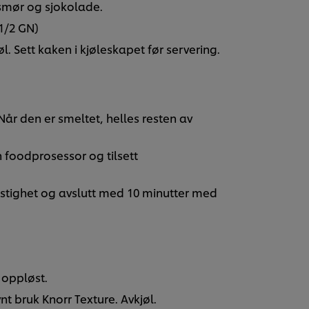
smør og sjokolade.
 1/2 GN)
l. Sett kaken i kjøleskapet før servering.
r den er smeltet, helles resten av
 foodprosessor og tilsett
astighet og avslutt med 10 minutter med
r oppløst.
nt bruk Knorr Texture. Avkjøl.