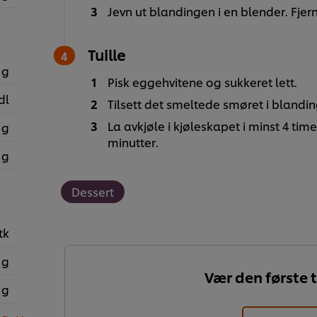
Jevn ut blandingen i en blender. Fje
Tuille
 g
Pisk eggehvitene og sukkeret lett.
dl
Tilsett det smeltede smøret i blandinge
La avkjøle i kjøleskapet i minst 4 tim
 g
minutter.
 g
Dessert
tk
 g
Vær den første t
 g