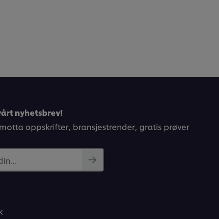
årt nyhetsbrev!
 motta oppskrifter, bransjestrender, gratis prøver
 din…
k