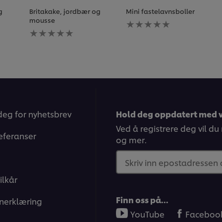
g
Britakake, jordbær og
Mini fastelavnsboller
Ingen
mousse
Ingen
vurderinger
vurderinger
sendt
sendt
inn
inn
for
for
denne
denne
recipe
recipe
deg for nyhetsbrev
Hold deg oppdatert med v
Ved å registrere deg vil du
eferanser
og mer.
Skriv inn epostadressen
ilkår
Finn oss på…
nerklæring
YouTube
Faceboo