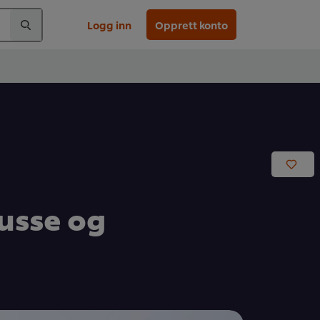
Logg inn
Opprett konto
usse og