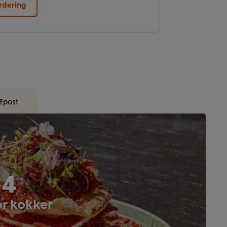
rdering
Epost
 4
or kokker