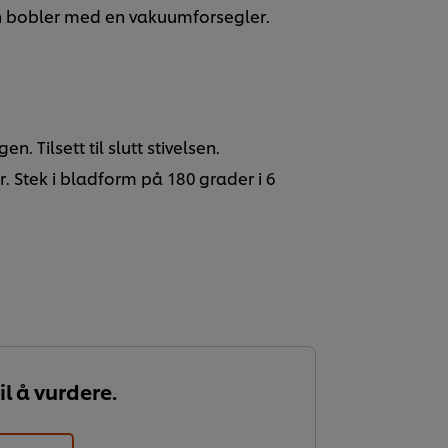
rn bobler med en vakuumforsegler.
n. Tilsett til slutt stivelsen.
er. Stek i bladform på 180 grader i 6
il å vurdere.