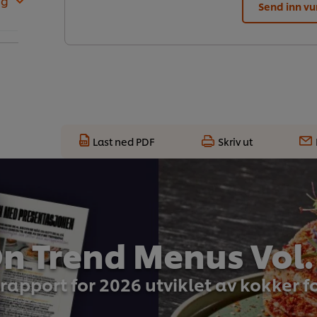
 g
Send inn vu
Last ned PDF
Skriv ut
n Trend Menus Vol.
rapport for 2026 utviklet av kokker f