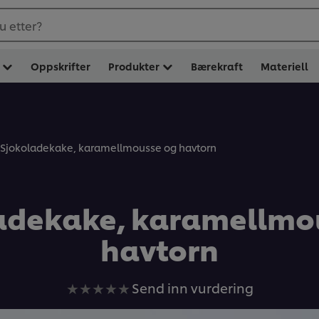
u etter?
Oppskrifter
Produkter
Bærekraft
Materiell
Sjokoladekake, karamellmousse og havtorn
adekake, karamellmo
havtorn
Ingen
Send inn vurdering
vurderinger