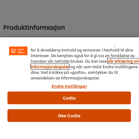
inn
sendt
sendt
for
inn
inn
denne
for
for
recipe
denne
denne
Produktinformasjon
recipe
recipe
Vi bruker informasjonskapsler, og lignende teknikker, på
vårt nettsted slik at vi kan forbedre din opplevelse hos oss
Informasjonskapsler muliggjør noen funksjoner som å
dele på sosiale plattformer (Facebook, Instagram osv.), o
Næringsinnhold og allergener
for å skreddersy innhold og annonser i henhold til dine
interesser. De benyttes også for å gi oss en forståelse av
hvordan vår nettside brukes. Du kan lese
vår erklæring o
informasjonskapsler
og når som helst Endre Instillingene
Ingredienser
dine. Ved å klikke på «godta», samtykker du til
Sukker, SKUMMETMELKPULVER, glukosesirup, palmefett,
anvendelsen av informasjonskapsler.
glukose, emulgator (E 472a, E 471), gelatin (fra svin),
Endre Instillinger
modifisert potetstivelse, mysepulver (fra MELK),
MELKEPROTEIN, surhetsregulerende middel (sitronsyre, E 331),
Godta
vaniljearoma.
Ikke Godta
Næringsinnhold NB! Se www.matinfo.no