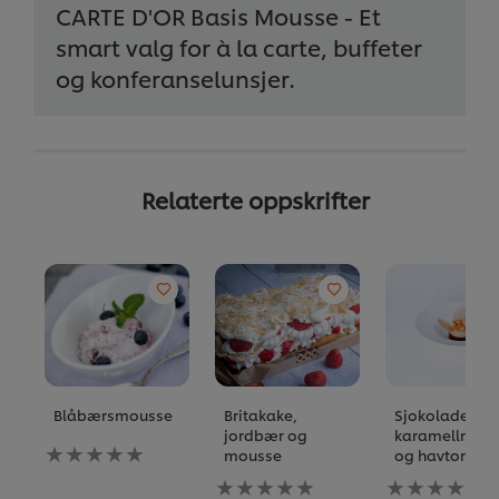
CARTE D'OR Basis Mousse - Et
smart valg for à la carte, buffeter
og konferanselunsjer.
Relaterte oppskrifter
Blåbærsmousse
Britakake,
Sjokoladekak
jordbær og
karamellmou
Ingen
mousse
og havtorn
vurderinger
Ingen
Ingen
sendt
vurderinger
vurderinger