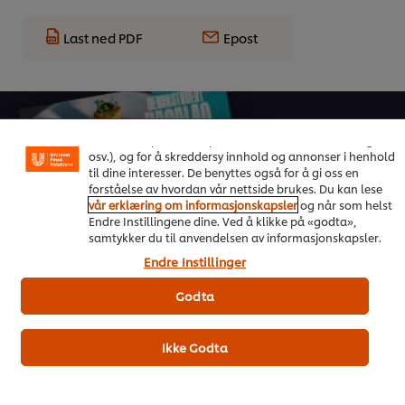
Last ned PDF
Epost
Vi bruker informasjonskapsler, og lignende teknikker,
på vårt nettsted slik at vi kan forbedre din opplevelse
hos oss. Informasjonskapsler muliggjør noen funksjoner
som å dele på sosiale plattformer (Facebook, Instagram
osv.), og for å skreddersy innhold og annonser i henhold
til dine interesser. De benyttes også for å gi oss en
forståelse av hvordan vår nettside brukes. Du kan lese
vår erklæring om informasjonskapsler
og når som helst
On Trend Menus Vol. 4
Endre Instillingene dine. Ved å klikke på «godta»,
samtykker du til anvendelsen av informasjonskapsler.
Ny trendrapport for 2026 utviklet av kokker for kokker
Endre Instillinger
Godta
Last ned her
Ikke Godta