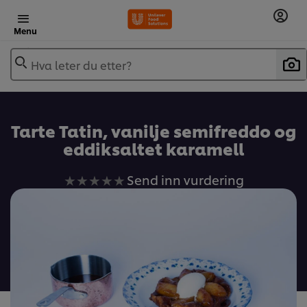
Menu
Hva leter du etter?
Tarte Tatin, vanilje semifreddo og
eddiksaltet karamell
Ingen
Send inn vurdering
vurderinger
sendt
inn
for
denne
recipe