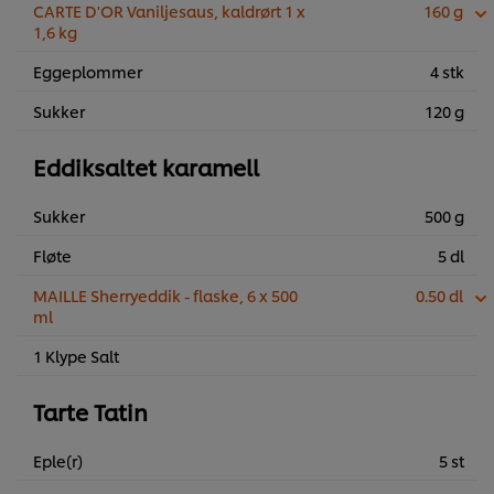
...
CARTE D'OR Vaniljesaus, kaldrørt 1 x
160 g
1,6 kg
Eggeplommer
4 stk
Sukker
120 g
Eddiksaltet karamell
Sukker
500 g
Fløte
5 dl
MAILLE Sherryeddik - flaske, 6 x 500
0.50 dl
ml
1 Klype Salt
Tarte Tatin
Eple(r)
5 st