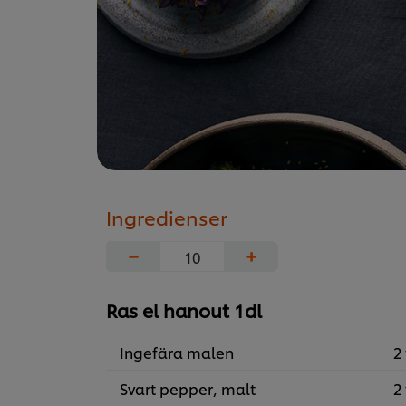
Ingredienser
−
+
Ras el hanout 1dl
Ingefära malen
2 
Svart pepper, malt
2 