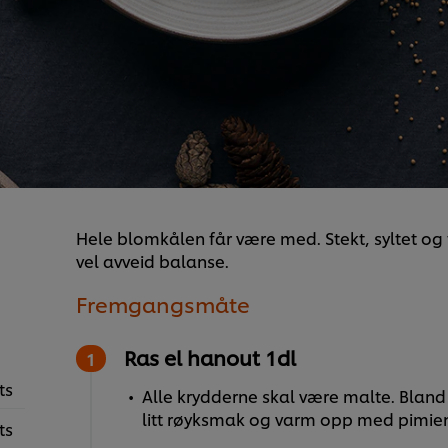
Hele blomkålen får være med. Stekt, syltet og 
vel avveid balanse.
Fremgangsmåte
Ras el hanout 1dl
ts
Alle krydderne skal være malte. Bland
litt røyksmak og varm opp med pimie
ts