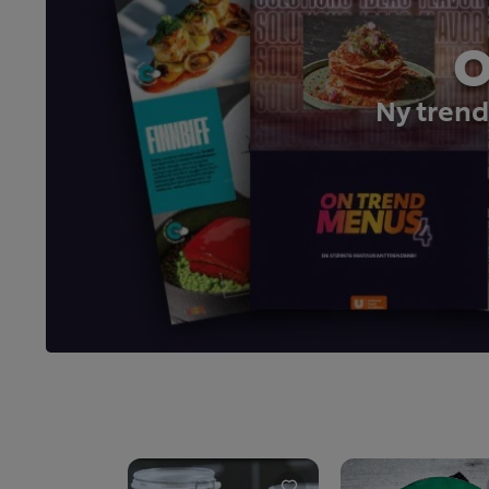
O
Ny trend