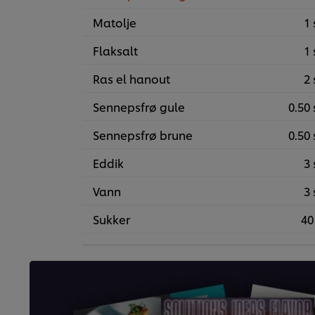
Matolje
1 
Flaksalt
1 
Ras el hanout
2 
Sennepsfrø gule
0.50 
Sennepsfrø brune
0.50 
Eddik
3 
Vann
3 
Sukker
40