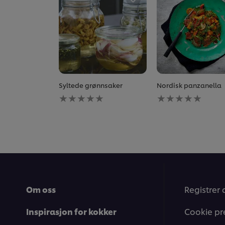
Syltede grønnsaker
Nordisk panzanella
Ingen
Ingen
vurderinger
vurderinger
sendt
sendt
inn
inn
for
for
denne
denne
recipe
recipe
Om oss
Registrer 
Inspirasjon for kokker
Cookie pr