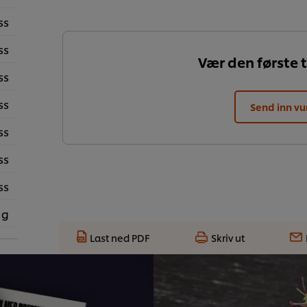
ss
ss
Vær den første t
ss
ss
Send inn vu
ss
ss
ss
 g
Last ned PDF
Skriv ut