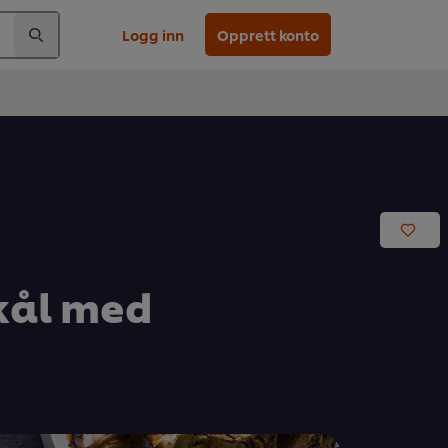
Logg inn
Opprett konto
kål med