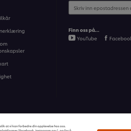
Skriv inn epostadressen
ilkår
Finn oss på…
nerklæring
YouTube
Faceboo
 om
onskapsler
kart
ighet
ons | Alle rettigheter reservert
lik at vi kan forbedre din opplevelse hos oss.
plattformer (Facebook, Instagram osv.), og for å