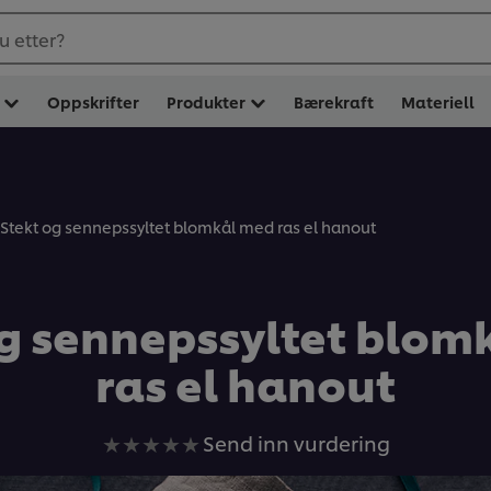
u etter?
Oppskrifter
Produkter
Bærekraft
Materiell
Stekt og sennepssyltet blomkål med ras el hanout
og sennepssyltet blom
ras el hanout
Ingen
Send inn vurdering
vurderinger