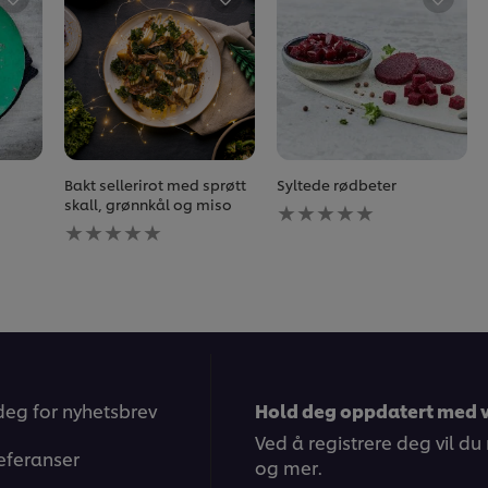
Bakt sellerirot med sprøtt
Syltede rødbeter
Ingen
skall, grønnkål og miso
Ingen
vurderinger
vurderinger
sendt
sendt
inn
inn
for
for
denne
denne
recipe
recipe
deg for nyhetsbrev
Hold deg oppdatert med v
Ved å registrere deg vil du
eferanser
og mer.