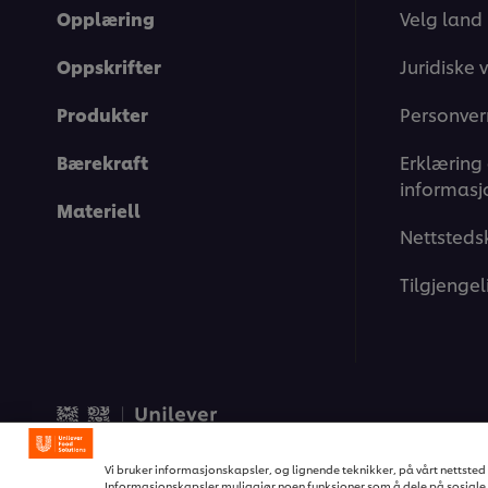
Opplæring
Velg land
Oppskrifter
Juridiske v
Produkter
Personver
Bærekraft
Erklæring
informasj
Materiell
Nettsteds
Tilgjengel
© 2026 Unilever Food Soluti
Vi bruker informasjonskapsler, og lignende teknikker, på vårt nettsted s
Informasjonskapsler muliggjør noen funksjoner som å dele på sosiale 