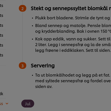
ts
Stekt og sennepssyltet blomkål 
ts
Plukk bort bladene. Strimle de tynt og 
ts
Bland sennep og matolje. Pensle blom
og krydderblanding. Bak i ovnen 150 ºC
ts
Kok opp eddik, vann og sukker. Sett til
2 liter. Legg i sennepsfrø og la de småk
ts
legg frøene i eddiklaken. Sett til siden
ts
Servering
Ta ut blomkålhodet og legg på et fat.
med syltede sennepsfrø og fordel over
siden av.
tk
ss
Jul