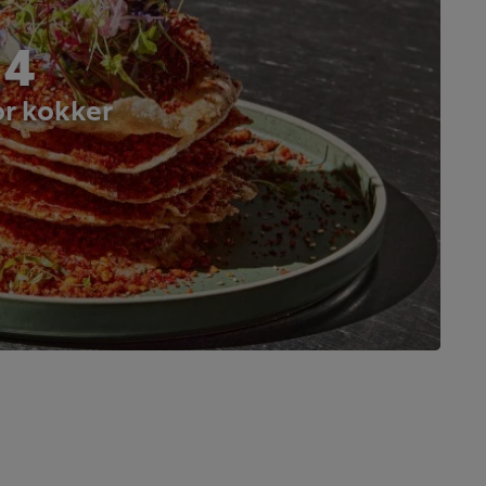
 4
or kokker