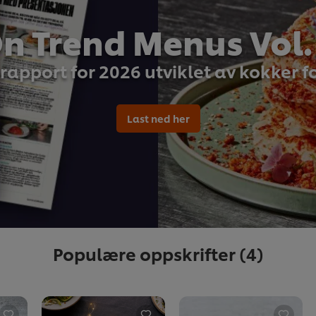
n Trend Menus Vol.
rapport for 2026 utviklet av kokker f
Last ned her
Populære oppskrifter
(4)