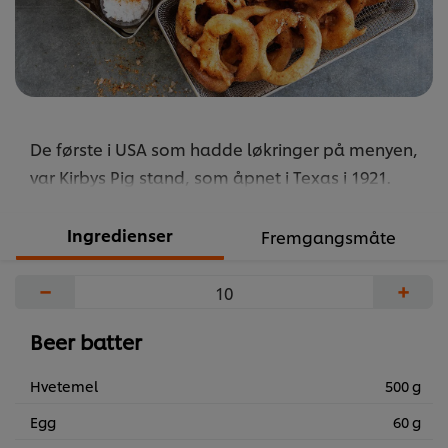
De første i USA som hadde løkringer på menyen,
var Kirbys Pig stand, som åpnet i Texas i 1921.
Kirbys var også den første drive-in-restauranten i
USA, og den revolusjonerte den amerikanske
Ingredienser
Fremgangsmåte
måten å spise på. Restauranten la grunnlaget for
−
+
måten blant annet McDonalds og Burger King
serverer mat på.
Beer batter
...
Hvetemel
500 g
Egg
60 g