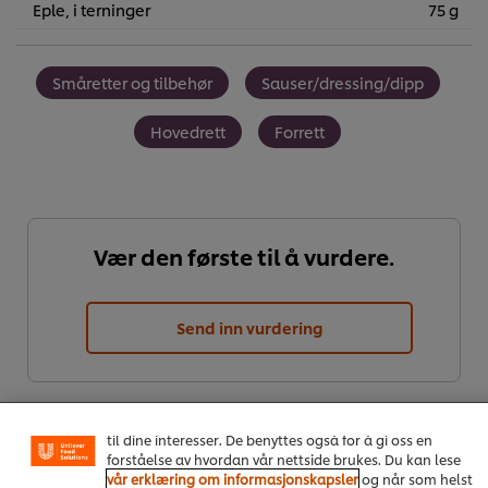
Eple, i terninger
75 g
Småretter og tilbehør
Sauser/dressing/dipp
Hovedrett
Forrett
Vær den første til å vurdere.
Send inn vurdering
Vi bruker informasjonskapsler, og lignende teknikker,
på vårt nettsted slik at vi kan forbedre din opplevelse
hos oss. Informasjonskapsler muliggjør noen funksjoner
som å dele på sosiale plattformer (Facebook, Instagram
osv.), og for å skreddersy innhold og annonser i henhold
til dine interesser. De benyttes også for å gi oss en
forståelse av hvordan vår nettside brukes. Du kan lese
vår erklæring om informasjonskapsler
og når som helst