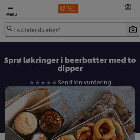
Menu
Hva leter du etter?
Sprø løkringer i beerbatter med to
dipper
Ingen
Send inn vurdering
vurderinger
sendt
inn
for
denne
recipe