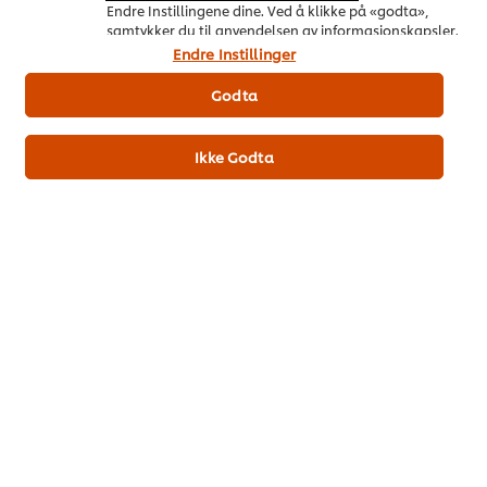
Endre Instillingene dine. Ved å klikke på «godta»,
samtykker du til anvendelsen av informasjonskapsler.
Endre Instillinger
Last ned PDF
Epost
Godta
Ikke Godta
On Trend Menus Vol. 4
Ny trendrapport for 2026 utviklet av kokker for kokker
Last ned her