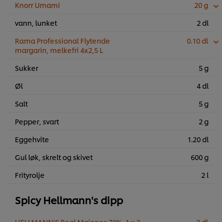
Knorr Umami
20 g
vann, lunket
2 dl
Rama Professional Flytende
0.10 dl
margarin, melkefri 4x2,5 L
Sukker
5 g
Øl
4 dl
Salt
5 g
Pepper, svart
2 g
Eggehvite
1.20 dl
Gul løk, skrelt og skivet
600 g
Frityrolje
2 l
Spicy Hellmann's dipp
HELLMANN'S Real Majones 70%, 1 x 2
2 dl