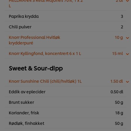
L
Paprika krydda
3
Chili pulver
2
Knorr Professional Hvitløk
10 g
krydderpuré
Knorr Kyllingfond, koncentrert 6 x 1 L
15 ml
Sweet & Sour-dipp
Knorr Sunshine Chili (chili/hvitløk) 1L
1.50 dl
Eddik av eplecider
0.50 dl
Brunt sukker
50 g
Koriander, frisk
18 g
Rødløk, finhakket
50 g