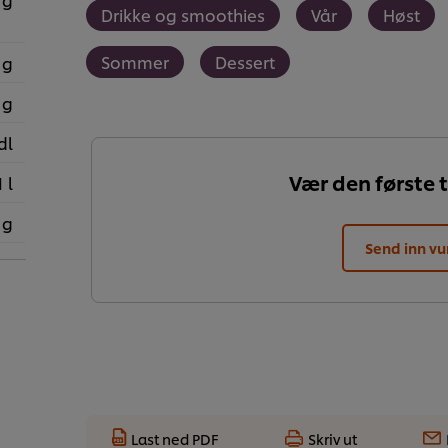
Drikke og smoothies
Vår
Høst
Sommer
Dessert
 g
 g
dl
Vær den første t
1 l
 g
Send inn vu
Last ned PDF
Skriv ut