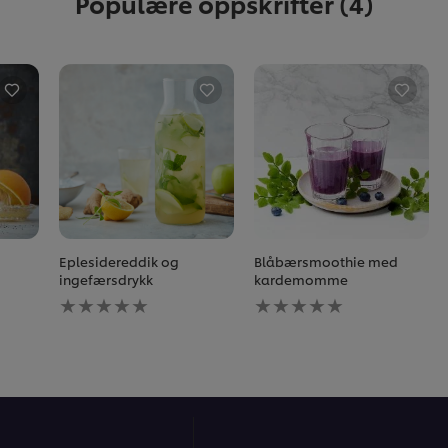
Populære oppskrifter
(4)
Eplesidereddik og
Blåbærsmoothie med
ingefærsdrykk
kardemomme
Ingen
Ingen
vurderinger
vurderinger
sendt
sendt
inn
inn
for
for
denne
denne
recipe
recipe