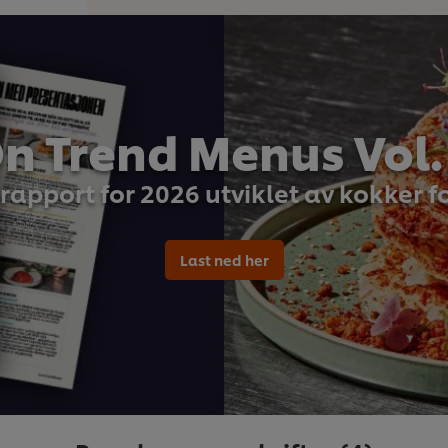
n Trend Menus Vol.
rapport for 2026 utviklet av kokker f
Last ned her