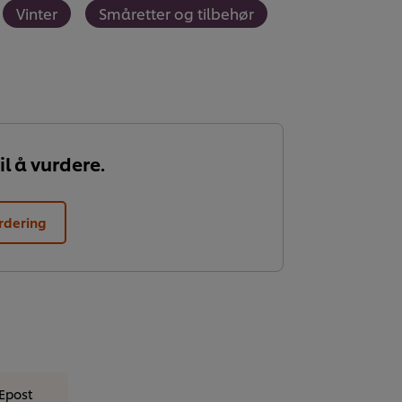
Vinter
Småretter og tilbehør
il å vurdere.
rdering
Epost