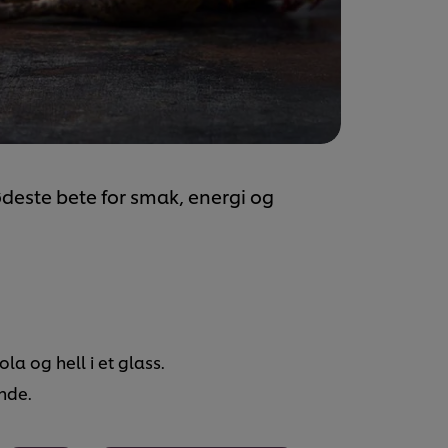
este bete for smak, energi og
a og hell i et glass.
nde.