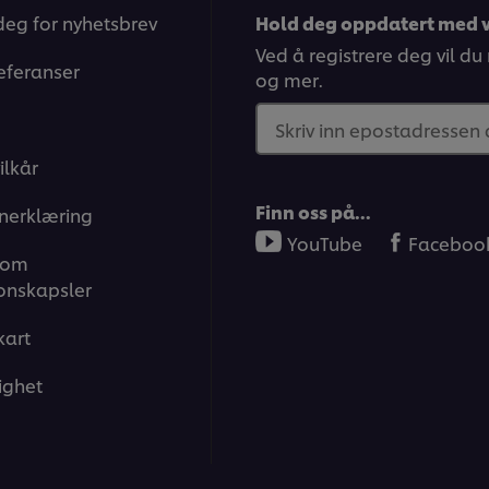
deg for nyhetsbrev
Hold deg oppdatert med v
Ved å registrere deg vil du
eferanser
og mer.
Skriv inn epostadressen
ilkår
Finn oss på…
nerklæring
YouTube
Faceboo
 om
onskapsler
kart
ighet