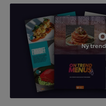
O
Ny trend