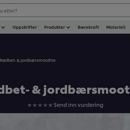
u etter?
Oppskrifter
Produkter
Bærekraft
Materiell
Rødbet- & jordbærsmoothie
dbet- & jordbærsmoot
Ingen
Send inn vurdering
vurderinger
sendt
inn