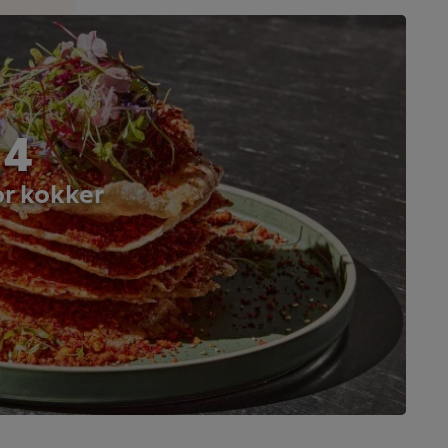
 4
or kokker