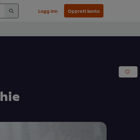
Logg inn
Opprett konto
hie