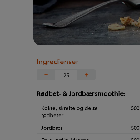
Ingredienser
−
+
Rødbet- & Jordbærsmoothie:
Kokte, skrelte og delte
500
rødbeter
Jordbær
500
Eple, syrlig, i frosne
500