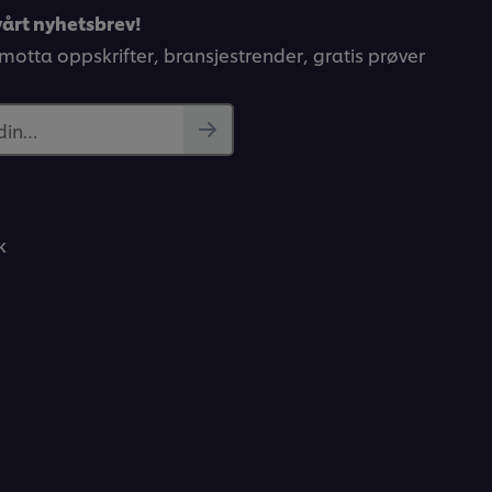
årt nyhetsbrev!
 motta oppskrifter, bransjestrender, gratis prøver
 din…
k