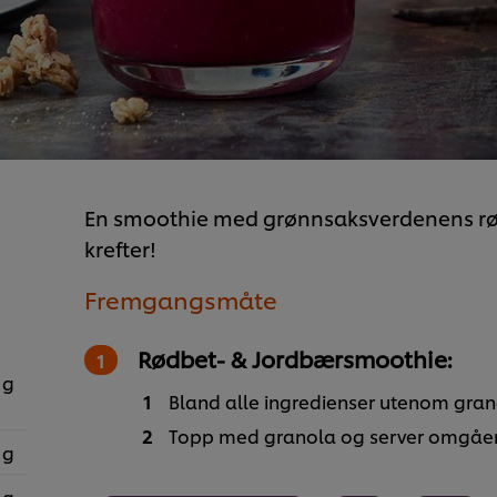
En smoothie med grønnsaksverdenens rød
krefter!
Fremgangsmåte
Rødbet- & Jordbærsmoothie:
 g
Bland alle ingredienser utenom granol
Topp med granola og server omgåe
 g
 g