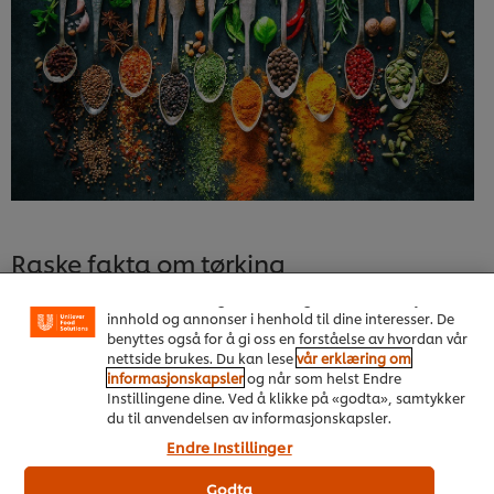
Vi bruker informasjonskapsler, og lignende teknikker,
på vårt nettsted slik at vi kan forbedre din opplevelse
Raske fakta om tørking
hos oss. Informasjonskapsler muliggjør noen
funksjoner som å dele på sosiale plattformer
(Facebook, Instagram osv.), og for å skreddersy
innhold og annonser i henhold til dine interesser. De
Når man fjerner vannet fra en råvare stopper man den
benyttes også for å gi oss en forståelse av hvordan vår
mikrobielle aktiviteten. Gjør man det riktig og bruker riktig
nettside brukes. Du kan lese
vår erklæring om
råvare, kan man bevare smaken og det meste av
informasjonskapsler
og når som helst Endre
næringsstoffene.
Instillingene dine. Ved å klikke på «godta», samtykker
du til anvendelsen av informasjonskapsler.
Næringsinnholdet i både ferske og tørkede råvarer er
avhengig av hvordan man dyrker råvarene, hvordan de
Endre Instillinger
høstes, hvilken temperatur det er under transport, hvordan
man oppbevarer og pakker etc.
Godta