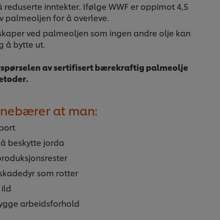
få reduserte inntekter. Ifølge WWF er oppimot 4,5
v palmeoljen for å overleve.
skaper ved palmeoljen som ingen andre olje kan
 å bytte ut.
erspørselen av sertifisert bærekraftig palmeolje
metoder.
nnebærer at man:
 bort
 å beskytte jorda
 produksjonsrester
skadedyr som rotter
 ild
trygge arbeidsforhold