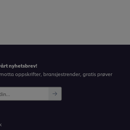
årt nyhetsbrev!
 motta oppskrifter, bransjestrender, gratis prøver
 din…
k