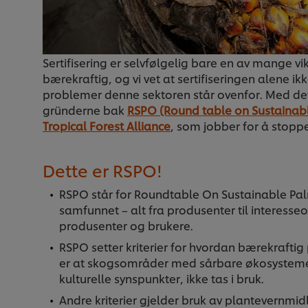
Sertifisering er selvfølgelig bare en av mange 
bærekraftig, og vi vet at sertifiseringen alene i
problemer denne sektoren står ovenfor. Med det s
gründerne bak
RSPO (Round table on Sustainabl
Tropical Forest Alliance
, som jobber for å stop
Dette er RSPO!
RSPO står for Roundtable On Sustainable Palm 
samfunnet – alt fra produsenter til interes
produsenter og brukere.
RSPO setter kriterier for hvordan bærekraftig 
er at skogsområder med sårbare økosystemer 
kulturelle synspunkter, ikke tas i bruk.
Andre kriterier gjelder bruk av plantevernmidl