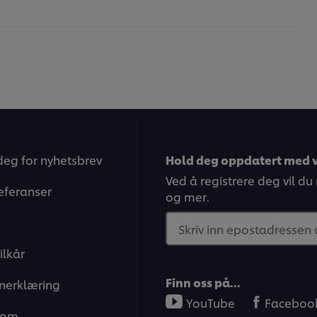
deg for nyhetsbrev
Hold deg oppdatert med v
Ved å registrere deg vil du
eferanser
og mer.
Skriv inn epostadressen
ilkår
Finn oss på…
nerklæring
YouTube
Faceboo
 om