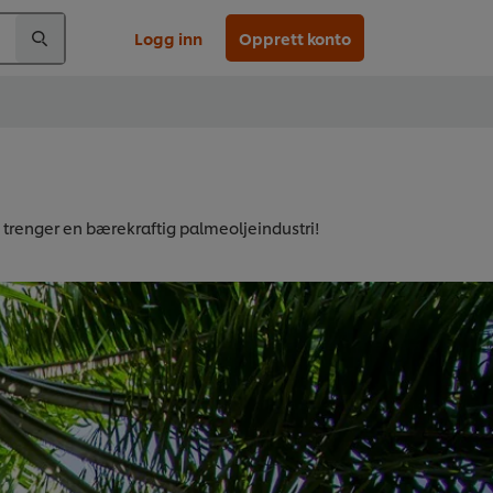
Logg inn
Opprett konto
 trenger en bærekraftig palmeoljeindustri!