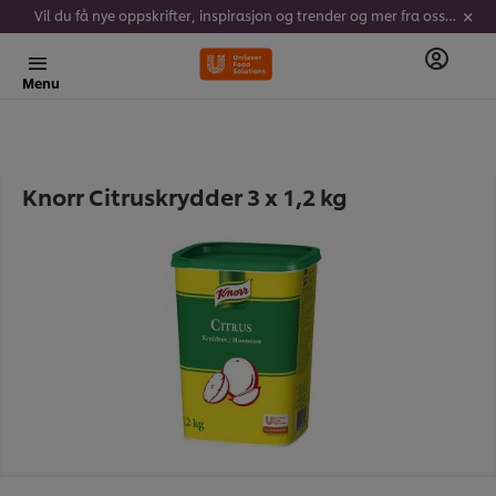
Vil du få nye oppskrifter, inspirasjon og trender og mer fra oss? Meld deg på vårt nyhetsbrev her!
Menu
Knorr Citruskrydder 3 x 1,2 kg