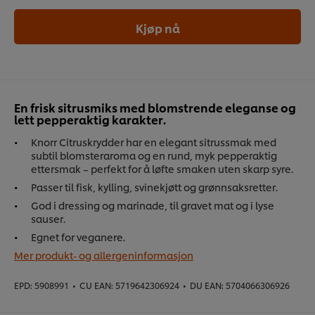
Kjøp nå
En frisk sitrusmiks med blomstrende eleganse og
lett pepperaktig karakter.
Knorr Citruskrydder har en elegant sitrussmak med
subtil blomsteraroma og en rund, myk pepperaktig
ettersmak – perfekt for å løfte smaken uten skarp syre.
Passer til fisk, kylling, svinekjøtt og grønnsaksretter.
God i dressing og marinade, til gravet mat og i lyse
sauser.
Egnet for veganere.
Mer produkt- og allergeninformasjon
EPD:
5908991
•
CU EAN:
5719642306924
•
DU EAN:
5704066306926