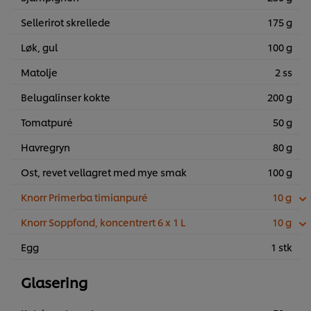
Sellerirot skrellede
175 g
Løk, gul
100 g
Matolje
2 ss
Belugalinser kokte
200 g
Tomatpuré
50 g
Havregryn
80 g
Ost, revet vellagret med mye smak
100 g
Knorr Primerba timianpuré
10 g
Knorr Soppfond, koncentrert 6 x 1 L
10 g
Egg
1 stk
Glasering