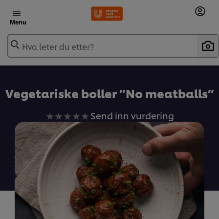
Menu
Hva leter du etter?
Vegetariske boller ”No meatballs”
Ingen
Send inn vurdering
vurderinger
sendt
inn
for
denne
recipe