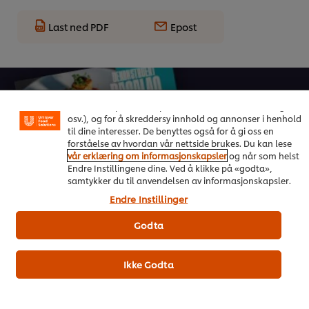
Last ned PDF
Epost
Vi bruker informasjonskapsler, og lignende teknikker,
på vårt nettsted slik at vi kan forbedre din opplevelse
hos oss. Informasjonskapsler muliggjør noen funksjoner
som å dele på sosiale plattformer (Facebook, Instagram
osv.), og for å skreddersy innhold og annonser i henhold
til dine interesser. De benyttes også for å gi oss en
forståelse av hvordan vår nettside brukes. Du kan lese
vår erklæring om informasjonskapsler
og når som helst
On Trend Menus Vol. 4
Endre Instillingene dine. Ved å klikke på «godta»,
samtykker du til anvendelsen av informasjonskapsler.
Ny trendrapport for 2026 utviklet av kokker for kokker
Endre Instillinger
Godta
Last ned her
Ikke Godta