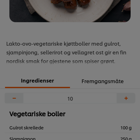
Lakto-ovo-vegetariske kjøttboller med gulrot,
sjampinjong, sellerirot og vellagret ost gir en fin
nordisk smak for gjestene som spiser grønt.
Ingredienser
Fremgangsmåte
−
+
Vegetariske boller
Gulrot skrellede
100 g
Sjampignon
250 g