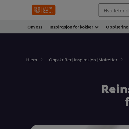
Hva leter d
Om oss
Inspirasjon for kokker
Opplæring
Hjem
Oppskrifter | Inspirasjon | Matretter
Rein