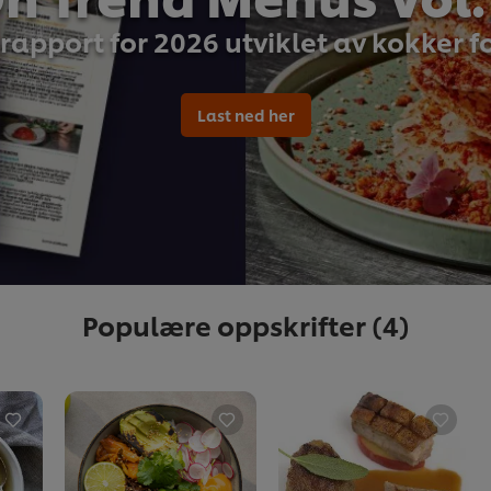
rapport for 2026 utviklet av kokker f
Last ned her
Populære oppskrifter
(4)