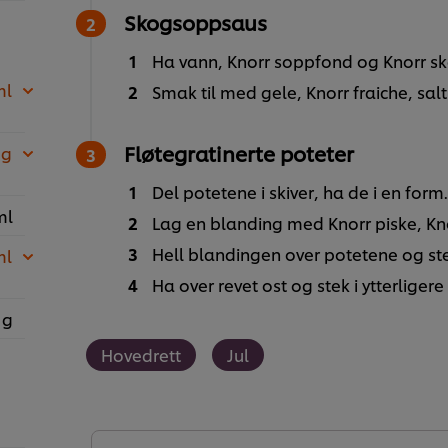
Skogsoppsaus
Ha vann, Knorr soppfond og Knorr sk
ml
Smak til med gele, Knorr fraiche, sal
Fløtegratinerte poteter
 g
Del potetene i skiver, ha de i en form.
ml
Lag en blanding med Knorr piske, Kno
Hell blandingen over potetene og ste
ml
Ha over revet ost og stek i ytterligere
 g
Hovedrett
Jul