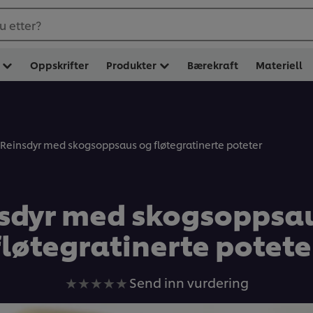
u etter?
Oppskrifter
Produkter
Bærekraft
Materiell
Reinsdyr med skogsoppsaus og fløtegratinerte poteter
sdyr med skogsoppsa
fløtegratinerte potete
Ingen
Send inn vurdering
vurderinger