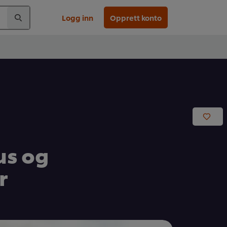
Logg inn
Opprett konto
us og
r