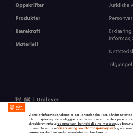
Oppskrifter
Juridiske v
Produkter
Personver
Bærekraft
Erklæring
informasj
Materiell
Nettsteds
Tilgjengel
© 2026 Unilever Food Soluti
Vi bruker informasjonskapsler, og lignende teknikker, på vårt nettsted s
Informasjonskapsler muliggjør noen funksjoner som å dele på sosiale 
skreddersy innhold og annonser i henhold til dine interesser. De benytte
brukes. Du kan lese
vår erklæring om informasjonskapsler
og når som h
samtykker du til anvendelsen av informasjonskapsler.