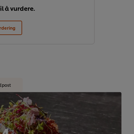
il å vurdere.
rdering
Epost
 4