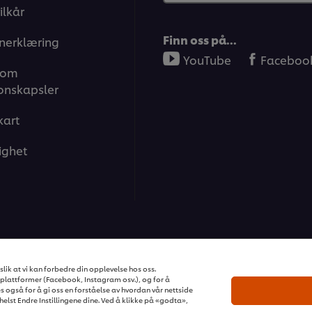
ilkår
Finn oss på…
nerklæring
YouTube
Faceboo
 om
onskapsler
kart
ighet
ons | Alle rettigheter reservert
lik at vi kan forbedre din opplevelse hos oss.
plattformer (Facebook, Instagram osv.), og for å
s også for å gi oss en forståelse av hvordan vår nettside
elst Endre Instillingene dine. Ved å klikke på «godta»,