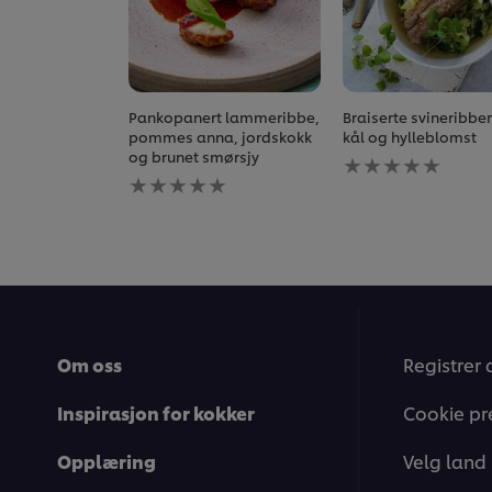
Pankopanert lammeribbe,
Braiserte svineribbe
pommes anna, jordskokk
kål og hylleblomst
Ingen
og brunet smørsjy
Ingen
vurderinger
vurderinger
sendt
sendt
inn
inn
for
for
denne
denne
recipe
recipe
Om oss
Registrer 
Inspirasjon for kokker
Cookie pr
Opplæring
Velg land