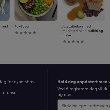
r med
Pokébowl
Juletallerken med
Ingen
medisterkaker, rødkål og
vurderinger
ribbe
sendt
Ingen
inn
vurderinger
for
sendt
denne
inn
recipe
for
denne
recipe
deg for nyhetsbrev
Hold deg oppdatert med v
Ved å registrere deg vil du
eferanser
og mer.
Skriv inn epostadressen