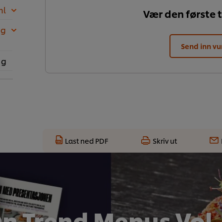
ml
Vær den første t
 g
Send inn vu
 g
Last ned PDF
Skriv ut
n Trend Menus Vol.