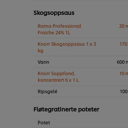
Skogsoppsaus
Rama Professional
20 
Fraiche 24% 1L
Knorr Skogsoppsaus 1 x 3
170
kg
Vann
600 
Knorr Soppfond,
10 
koncentrert 6 x 1 L
Ripsgelé
100
Fløtegratinerte poteter
Potet