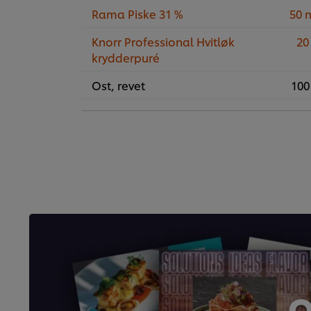
Rama Piske 31 %
50 
Knorr Professional Hvitløk
20
krydderpuré
Ost, revet
100
O