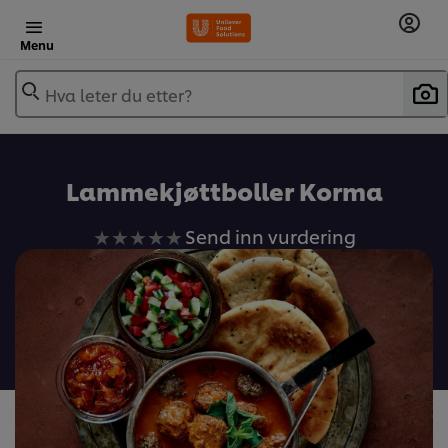
Menu
Hva leter du etter?
Lammekjøttboller Korma
Ingen
Send inn vurdering
vurderinger
sendt
inn
for
denne
recipe