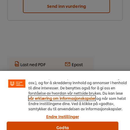
Send inn vurdering
Vi bruker informasjonskapsler, og lignende teknikker,
Last ned PDF
Epost
på vårt nettsted slik at vi kan forbedre din opplevelse
hos oss. Informasjonskapsler muliggjør noen funksjoner
som å dele på sosiale plattformer (Facebook, Instagram
osv.), og for å skreddersy innhold og annonser i henhold
til dine interesser. De benyttes også for å gi oss en
forståelse av hvordan vår nettside brukes. Du kan lese
vår erklæring om informasjonskapsler
og når som helst
Endre Instillingene dine. Ved å klikke på «godta»,
samtykker du til anvendelsen av informasjonskapsler.
Endre Instillinger
On Trend Menus Vol. 4
Godta