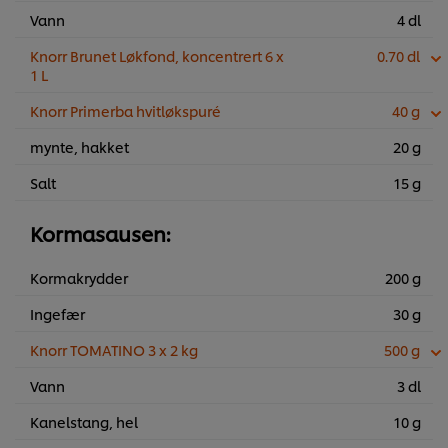
Vann
4 dl
Knorr Brunet Løkfond, koncentrert 6 x
0.70 dl
1 L
Knorr Primerba hvitløkspuré
40 g
mynte, hakket
20 g
Salt
15 g
Kormasausen:
Kormakrydder
200 g
Ingefær
30 g
Knorr TOMATINO 3 x 2 kg
500 g
Vann
3 dl
Kanelstang, hel
10 g