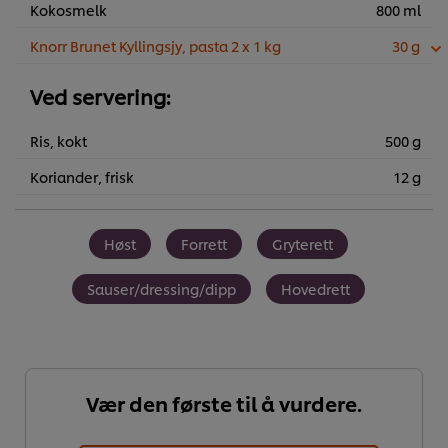
Kokosmelk
800 ml
Knorr Brunet Kyllingsjy, pasta 2 x 1 kg
30 g
Ved servering:
Ris, kokt
500 g
Koriander, frisk
12 g
Høst
Forrett
Gryterett
Sauser/dressing/dipp
Hovedrett
Vær den første til å vurdere.