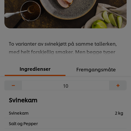
To varianter av svinekjøtt på samme tallerken,
med helt forskjellig smaker. Men begge typer
passer utmerket sammen med sellerirot og det
syltede eplet
Ingredienser
Fremgangsmåte
...
−
+
Svinekam
Svinekam
2 kg
Salt og Pepper