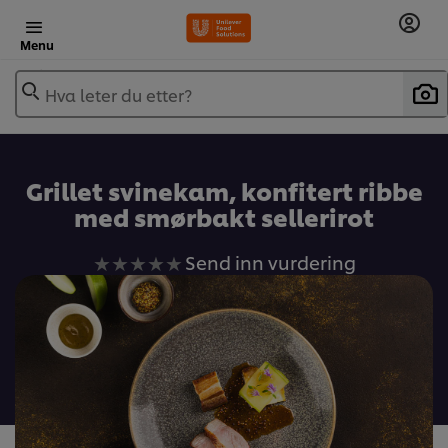
Menu
Hva leter du etter?
Grillet svinekam, konfitert ribbe
med smørbakt sellerirot
Ingen
Send inn vurdering
vurderinger
sendt
inn
for
denne
recipe