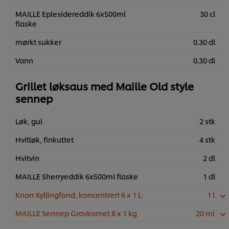
MAILLE Eplesidereddik 6x500ml
30 cl
flaske
mørkt sukker
0.30 dl
Vann
0.30 dl
Grillet løksaus med Maille Old style
sennep
Løk, gul
2 stk
Hvitløk, finkuttet
4 stk
Hvitvin
2 dl
MAILLE Sherryeddik 6x500ml flaske
1 dl
Knorr Kyllingfond, koncentrert 6 x 1 L
1 l
MAILLE Sennep Grovkornet 8 x 1 kg
20 ml