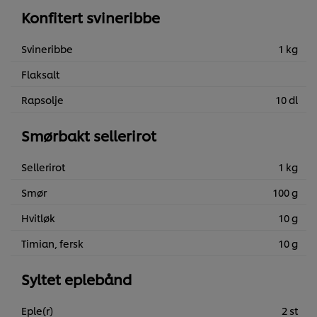
Konfitert svineribbe
Svineribbe
1 kg
Flaksalt
Rapsolje
10 dl
Smørbakt sellerirot
Sellerirot
1 kg
Smør
100 g
Hvitløk
10 g
Timian, fersk
10 g
Syltet eplebånd
Eple(r)
2 st