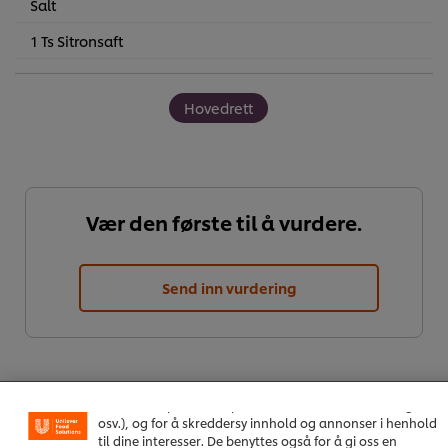
Salt
1 Ts Sitronsaft
Hovedrett
Vær den første til å vurdere.
Send inn vurdering
Vi bruker informasjonskapsler, og lignende teknikker,
på vårt nettsted slik at vi kan forbedre din opplevelse
hos oss. Informasjonskapsler muliggjør noen funksjoner
som å dele på sosiale plattformer (Facebook, Instagram
osv.), og for å skreddersy innhold og annonser i henhold
til dine interesser. De benyttes også for å gi oss en