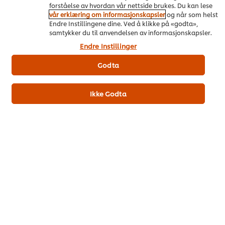
forståelse av hvordan vår nettside brukes. Du kan lese
vår erklæring om informasjonskapsler
og når som helst
Last ned PDF
Epost
Endre Instillingene dine. Ved å klikke på «godta»,
samtykker du til anvendelsen av informasjonskapsler.
Endre Instillinger
Godta
Ikke Godta
On Trend Menus Vol. 4
Ny trendrapport for 2026 utviklet av kokker for kokker
Last ned her