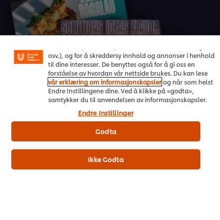
Vi bruker informasjonskapsler, og lignende teknikker,
på vårt nettsted slik at vi kan forbedre din opplevelse
hos oss. Informasjonskapsler muliggjør noen funksjoner
som å dele på sosiale plattformer (Facebook, Instagram
osv.), og for å skreddersy innhold og annonser i henhold
On Trend Menus Vol. 4
til dine interesser. De benyttes også for å gi oss en
forståelse av hvordan vår nettside brukes. Du kan lese
Ny trendrapport for 2026 utviklet av kokker for kokker
vår erklæring om informasjonskapsler
og når som helst
Endre Instillingene dine. Ved å klikke på «godta»,
samtykker du til anvendelsen av informasjonskapsler.
Last ned her
Endre Instillinger
Godta
Ikke Godta
Populære oppskrifter
(4)