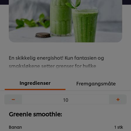
recipe
En skikkelig energishot! Kun fantasien og
smaksløkene setter grenser for hvilke
ingredienser du kan ta med. En flott måte å
skjemme bort kroppen din med smak, ernæring
Ingredienser
Fremgangsmåte
og et klimavennlige kick.
...
−
+
Greenie smoothie:
Banan
1 stk