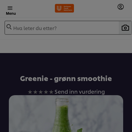
Menu
Hva leter du etter?
Greenie - grønn smoothie
Ingen
Send inn vurdering
vurderinger
sendt
inn
for
denne