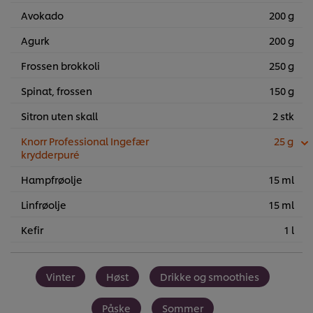
Avokado
200 g
Agurk
200 g
Frossen brokkoli
250 g
Spinat, frossen
150 g
Sitron uten skall
2 stk
Knorr Professional Ingefær
25 g
krydderpuré
Hampfrøolje
15 ml
Linfrøolje
15 ml
Kefir
1 l
Vinter
Høst
Drikke og smoothies
Påske
Sommer