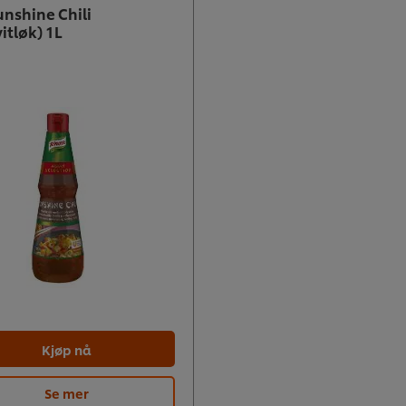
unshine Chili
vitløk) 1L
Kjøp nå
Se mer