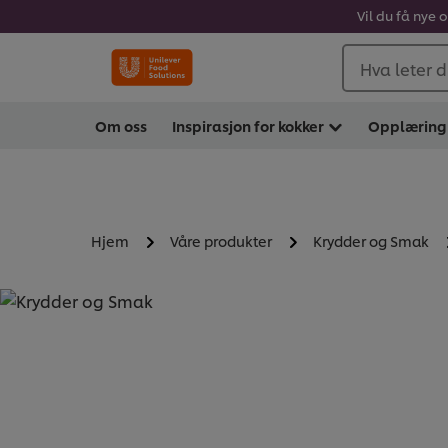
Vil du få nye 
Hva leter d
Om oss
Inspirasjon for kokker
Opplæring
Hjem
Våre produkter
Krydder og Smak
KRYDDER OG SMAK - 