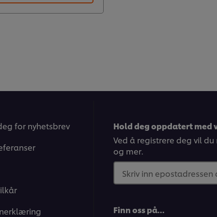
deg for nyhetsbrev
Hold deg oppdatert med v
Ved å registrere deg vil du
eferanser
og mer.
Skriv inn epostadressen
ilkår
Finn oss på…
nerklæring