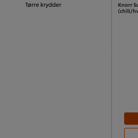
Tørre krydder
Knorr S
(chili/h