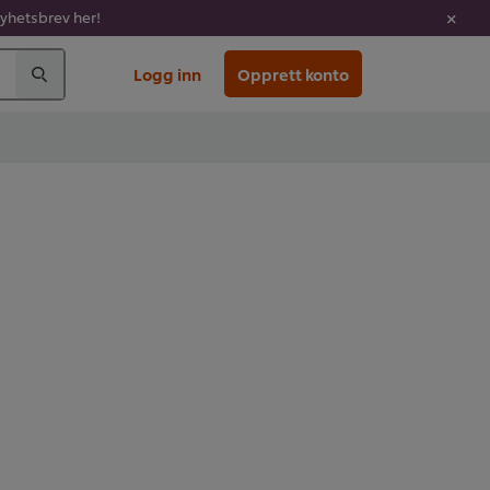
nyhetsbrev her!
Logg inn
Opprett konto