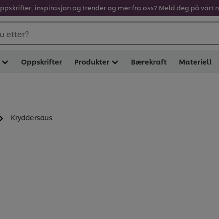
oppskrifter, inspirasjon og trender og mer fra oss? Meld deg på vårt 
u etter?
Oppskrifter
Produkter
Bærekraft
Materiell
Kryddersaus
KRYDDERSAUS (
1
)