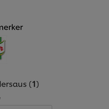
merker
dersaus
(
1
)
e