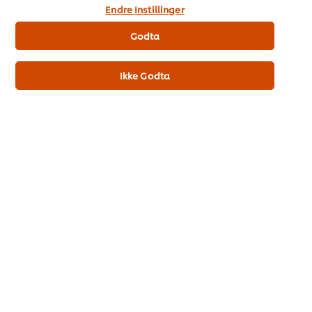
du til anvendelsen av informasjonskapsler.
Endre Instillinger
Godta
HELLMANN'S Sennep 3 kg
Ikke Godta
Kjøp nå
Se mer