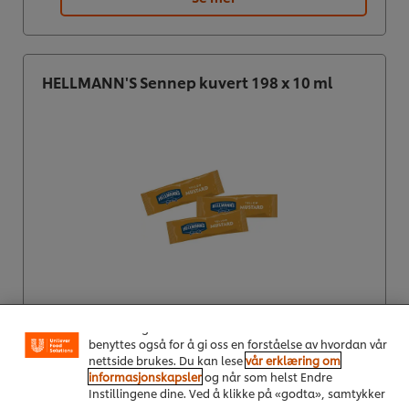
HELLMANN'S Sennep kuvert 198 x 10 ml
Vi bruker informasjonskapsler, og lignende teknikker,
på vårt nettsted slik at vi kan forbedre din opplevelse
hos oss. Informasjonskapsler muliggjør noen
funksjoner som å dele på sosiale plattformer
(Facebook, Instagram osv.), og for å skreddersy
innhold og annonser i henhold til dine interesser. De
Kjøp nå
benyttes også for å gi oss en forståelse av hvordan vår
nettside brukes. Du kan lese
vår erklæring om
informasjonskapsler
og når som helst Endre
Se mer
Instillingene dine. Ved å klikke på «godta», samtykker