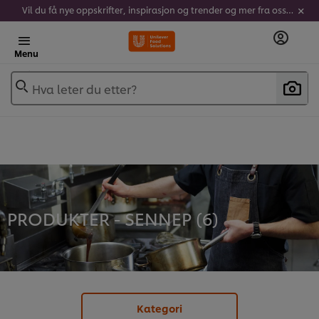
Vil du få nye oppskrifter, inspirasjon og trender og mer fra oss? Meld deg på vårt nyhetsbrev her!
Menu
Hva leter du etter?
PRODUKTER - SENNEP (
6
)
Kategori