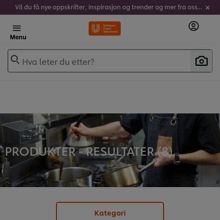
Vil du få nye oppskrifter, inspirasjon og trender og mer fra oss? Meld deg på vårt nyhetsbrev her!
Menu
Hva leter du etter?
PRODUKTER - RESULTATER (
8
)
Kategori