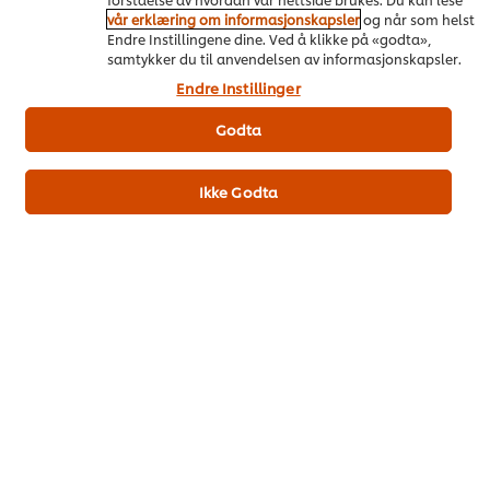
vår erklæring om informasjonskapsler
og når som helst
Endre Instillingene dine. Ved å klikke på «godta»,
Kjøp nå
samtykker du til anvendelsen av informasjonskapsler.
Endre Instillinger
Godta
Se mer
Ikke Godta
Se alle produktene våre