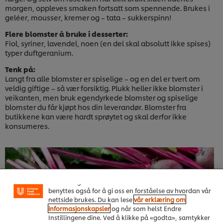
morgen, oppleves smaken fortsatt som spennende. Brukes i
geléer, mousser, kremer og – tata – sukkerspinn!
Flere blomster å bruke i desserter:
Fiol,
syriner, lavendel, noen (en del skal absolutt ikke spises)
typer duftgeranium.
Tenk på:
Langt fra alle blomster er spiselige – og en del er tvert om
veldig giftige – så vær forsiktig. Plukk heller ikke blomster i
veikanten, men bruk egendyrkede blomster og spiselige
blomster du får kjøpt hos din leverandør. Blomster fra
butikkene kan være hardt sprøytet og skal derfor ikke
konsumeres.
Vi bruker informasjonskapsler, og lignende teknikker,
på vårt nettsted slik at vi kan forbedre din opplevelse
hos oss. Informasjonskapsler muliggjør noen
funksjoner som å dele på sosiale plattformer
(Facebook, Instagram osv.), og for å skreddersy
innhold og annonser i henhold til dine interesser. De
benyttes også for å gi oss en forståelse av hvordan vår
nettside brukes. Du kan lese
vår erklæring om
informasjonskapsler
og når som helst Endre
Instillingene dine. Ved å klikke på «godta», samtykker