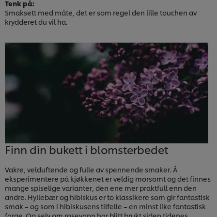
Tenk på:
Smaksett med måte, det er som regel den lille touchen av
krydderet du vil ha.
Finn din bukett i blomsterbedet
Vakre, velduftende og fulle av spennende smaker. Å
eksperimentere på kjøkkenet er veldig morsomt og det finnes
mange spiselige varianter, den ene mer praktfull enn den
andre. Hyllebær og hibiskus er to klassikere som gir fantastisk
smak – og som i hibiskusens tilfelle – en minst like fantastisk
farge. Og selv om rosevann har blitt brukt siden tidenes