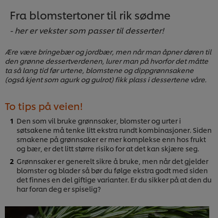
Fra blomstertoner til rik sødme
- her er vekster som passer til desserter!
Ære være bringebær og jordbær, men når man åpner døren til
den grønne dessertverdenen, lurer man på hvorfor det måtte
ta så lang tid før urtene, blomstene og dippgrønnsakene
(også kjent som agurk og gulrot) fikk plass i dessertene våre.
To tips på veien!
Den som vil bruke grønnsaker, blomster og urter i
søtsakene må tenke litt ekstra rundt kombinasjoner. Siden
smakene på grønnsaker er mer komplekse enn hos frukt
og bær, er det litt større risiko for at det kan skjære seg.
Grønnsaker er generelt sikre å bruke, men når det gjelder
blomster og blader så bør du følge ekstra godt med siden
det finnes en del giftige varianter. Er du sikker på at den du
har foran deg er spiselig?