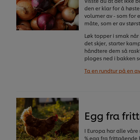
Visste du at det ikke
den er klar for å høst
volumer av - som for 
måte, som er av størs
Løk topper i smak når 
det skjer, starter ka
håndtere dem så raskt
ploges ned i bakken so
Ta en rundtur på en a
Egg fra fri
I Europa har alle vår
% egg fra frittgående 