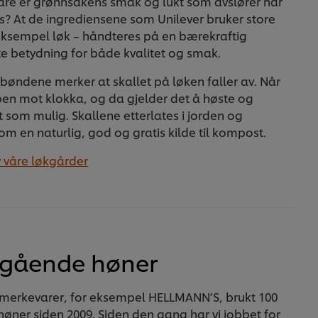
 bare er grønnsakens smak og lukt som avslører når
es? At de ingrediensene som Unilever bruker store
eksempel løk – håndteres på en bærekraftig
te betydning for både kvalitet og smak.
bøndene merker at skallet på løken faller av. Når
mpen mot klokka, og da gjelder det å høste og
 som mulig. Skallene etterlates i jorden og
m en naturlig, god og gratis kilde til kompost.
v våre løkgårder
ttgående høner
e merkevarer, for eksempel HELLMANN’S, brukt 100
høner siden 2009. Siden den gang har vi jobbet for