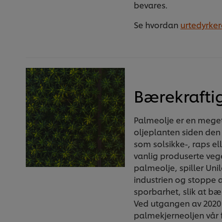
bevares.
Se hvordan
urtedyrke
Bærekrafti
Palmeolje er en meget 
oljeplanten siden den 
som solsikke-, raps el
vanlig produserte vege
palmeolje, spiller Uni
industrien og stoppe
sporbarhet, slik at bæ
Ved utgangen av 2020
palmekjerneoljen vår fr