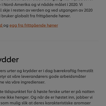
e i Nord-Amerika og vi nådde målet i 2020. Vi
al skje i resten av verden og ved utgangen av 2020
bruker globalt fra frittgående høner.
rd
og
egg fra frittgående høner
ydder
ers urter og krydder er i dag bærekraftig fremstilt
betyr at våre leverandørers gode arbeidsmåter
ine via våre ingredienser.
e tidspunktet for å høste ferske urter er på natten
ene ikke henger. Og når de er høstet inn, jobber vi
t som mulig slik at deres karakteristiske aromaer