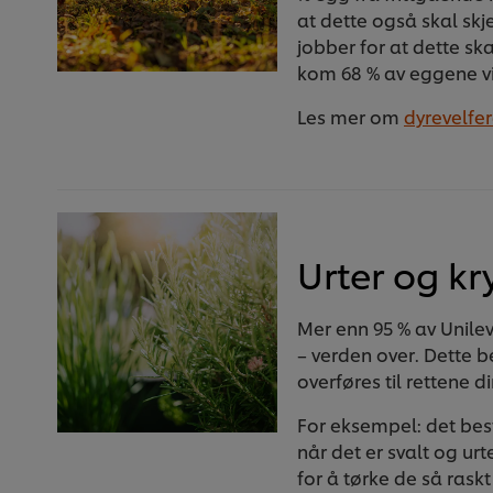
at dette også skal skj
jobber for at dette sk
kom 68 % av eggene vi 
Les mer om
dyrevelfe
Urter og kr
Mer enn 95 % av Unilev
– verden over. Dette 
overføres til rettene d
For eksempel: det best
når det er svalt og urt
for å tørke de så rask