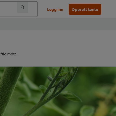
Logg inn
Opprett konto
ftig måte.