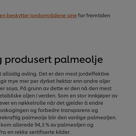
ren beskytter jordområdene sine
for fremtiden
g produsert palmeolje
allsidig avling. Det er den mest jordeffektive
gir mye mer per dyrket hektar enn andre oljer
ler soya. På grunn av dette er den nå den mest
tabilske oljen i verden. Som en stor innkjøper av
lever en nøkkelrolle når det gjelder å endre
 avskogingen og forbedre transparens og
rekraftig palmeolje blir den vanlige palmeoljen.
 kom allerede 94,3 % av palmeoljen og
a en rekke sertifiserte kilder.