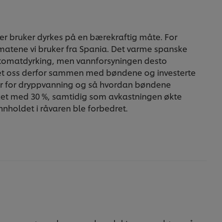
er bruker dyrkes på en bærekraftig måte. For
tene vi bruker fra Spania. Det varme spanske
r tomatdyrking, men vannforsyningen desto
met oss derfor sammen med bøndene og investerte
kker for dryppvanning og så hvordan bøndene
ket med 30 %, samtidig som avkastningen økte
nholdet i råvaren ble forbedret.