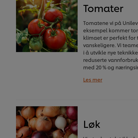
Tomater
Tomatene vi på Unilev
eksempel kommer toma
klimaet er perfekt fo
vanskeligere. Vi tea
i å utvikle nye tekni
reduserte vannforbru
med 20 % og næringsin
Les mer
Løk