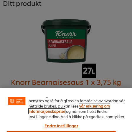
Ditt produkt
Vi bruker informasjonskapsler, og lignende teknikker,
på vårt nettsted slik at vi kan forbedre din opplevelse
Knorr Bearnaisesaus 1 x 3,75 kg
hos oss. Informasjonskapsler muliggjør noen
funksjoner som å dele på sosiale plattformer
(Facebook, Instagram osv.), og for å skreddersy
Mer informasjon
innhold og annonser i henhold til dine interesser. De
benyttes også for å gi oss en forståelse av hvordan vår
nettside brukes. Du kan lese
vår erklæring om
informasjonskapsler
og når som helst Endre
Instillingene dine. Ved å klikke på «godta», samtykker
du til anvendelsen av informasjonskapsler.
Endre Instillinger