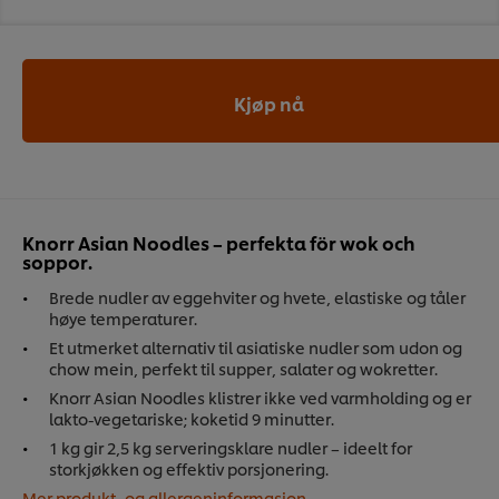
Kjøp nå
Knorr Asian Noodles – perfekta för wok och
soppor.
Brede nudler av eggehviter og hvete, elastiske og tåler
høye temperaturer.
Et utmerket alternativ til asiatiske nudler som udon og
chow mein, perfekt til supper, salater og wokretter.
Knorr Asian Noodles klistrer ikke ved varmholding og er
lakto-vegetariske; koketid 9 minutter.
1 kg gir 2,5 kg serveringsklare nudler – ideelt for
storkjøkken og effektiv porsjonering.
Mer produkt- og allergeninformasjon