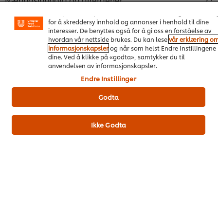
Informasjonskapsler muliggjør noen funksjoner som å
dele på sosiale plattformer (Facebook, Instagram osv.), o
for å skreddersy innhold og annonser i henhold til dine
Ingredienser
interesser. De benyttes også for å gi oss en forståelse av
hvordan vår nettside brukes. Du kan lese
vår erklæring o
DURUMHVETEMEL, EGGEHVITE 13,5%, emulgeringsmiddel
informasjonskapsler
og når som helst Endre Instillingene
(mono- og diglyserider av vegetabilske fettsyrer).
dine. Ved å klikke på «godta», samtykker du til
anvendelsen av informasjonskapsler.
Endre Instillinger
Næringsinnhold NB! Se www.matinfo.no
Godta
Produkt
Ikke Godta
Tilberedning