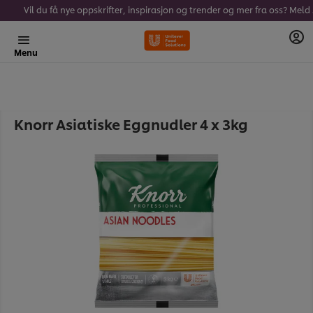
Vil du få 
Menu
Knorr Asiatiske Eggnudler 4 x 3kg