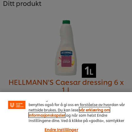
Ditt produkt
Vi bruker informasjonskapsler, og lignende teknikker,
på vårt nettsted slik at vi kan forbedre din opplevelse
HELLMANN'S Caesar dressing 6 x
hos oss. Informasjonskapsler muliggjør noen
1 L
funksjoner som å dele på sosiale plattformer
(Facebook, Instagram osv.), og for å skreddersy
innhold og annonser i henhold til dine interesser. De
Mer informasjon
benyttes også for å gi oss en forståelse av hvordan vår
nettside brukes. Du kan lese
vår erklæring om
informasjonskapsler
og når som helst Endre
Instillingene dine. Ved å klikke på «godta», samtykker
du til anvendelsen av informasjonskapsler.
Endre Instillinger